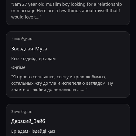
"
Iam 27 year old muslim boy looking for a relationship
or marriage.Here are a few things about myself that I
would love t
...
"
3 күн бұрын
Звездная_Муза
Қыз
·
іздейді
ер адам
Әңгіме
"
Я просто солнышко, свечу и грею любимых,
остальных жгу до тла и испепеляю взглядом. Ну
знаете от любви до ненависти ....
...
"
3 күн бұрын
Дерзкий_Вайб
Ер адам
·
іздейді
қыз