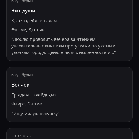
6 күн бұрын
Эхо_души
Қыз
·
іздейді
ер адам
Әңгіме, Достық
"
Люблю проводить вечера за чтением
увлекательных книг или прогулками по уютным
улочкам города. Ценю в людях искренность и
...
"
6 күн бұрын
Волчок
Ер адам
·
іздейді
қыз
Флирт, Әңгіме
"
Ищу милую девушку
"
30.07.2026