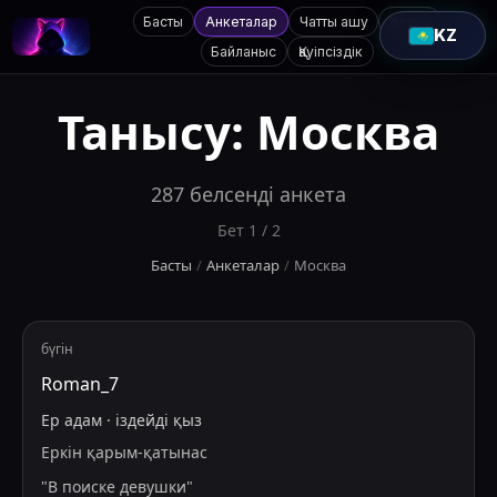
Басты
Анкеталар
Чатты ашу
Қолдау
KZ
Байланыс
Қауіпсіздік
Танысу:
Москва
287
белсенді анкета
Бет
1
/
2
Басты
/
Анкеталар
/
Москва
бүгін
Roman_7
Ер адам
·
іздейді
қыз
Еркін қарым-қатынас
"
В поиске девушки
"