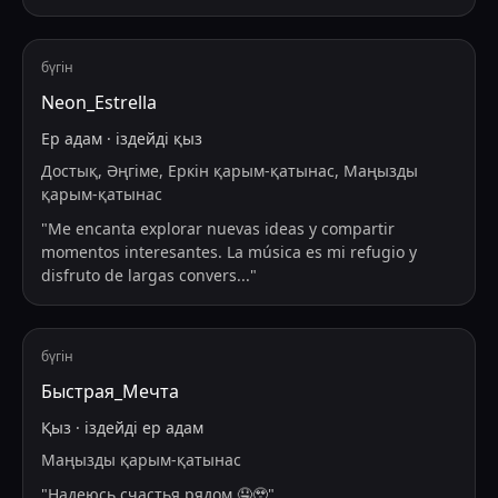
бүгін
Neon_Estrella
Ер адам
·
іздейді
қыз
Достық, Әңгіме, Еркін қарым-қатынас, Маңызды
қарым-қатынас
"
Me encanta explorar nuevas ideas y compartir
momentos interesantes. La música es mi refugio y
disfruto de largas convers
...
"
бүгін
Быстрая_Мечта
Қыз
·
іздейді
ер адам
Маңызды қарым-қатынас
"
Надеюсь счастья рядом 🤤🥹
"