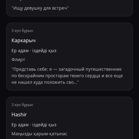
"
Ищу девушку для встреч
"
3 күн бұрын
Каркарыч
Ер адам
·
іздейді
қыз
Флирт
"
Представь себе: я — загадочный путешественник
по бескрайним просторам твоего сердца и все еще
не нашел куда положить сво
...
"
3 күн бұрын
Hashir
Ер адам
·
іздейді
қыз
Маңызды қарым-қатынас