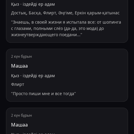
Қыз
·
іздейді
ер адам
Достық, Басқа, Флирт, Әңгіме, Еркін қарым-қатынас
"
Знаешь, в своей жизни я испытала все: от шопинга
с глазами, полными слёз (да-да, это мода) до
жизнеутверждающего поедани
...
"
2 күн бұрын
Машаа
Қыз
·
іздейді
ер адам
Флирт
"
Просто пиши мне и все тогда
"
2 күн бұрын
Машаа