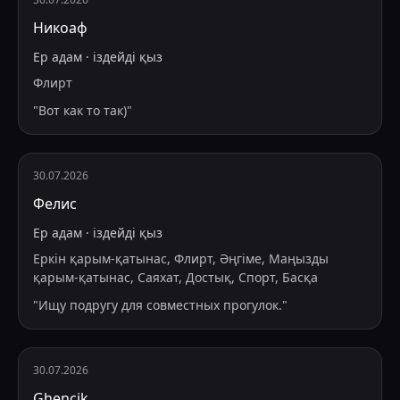
Никоаф
Ер адам
·
іздейді
қыз
Флирт
"
Вот как то так)
"
30.07.2026
Фелис
Ер адам
·
іздейді
қыз
Еркін қарым-қатынас, Флирт, Әңгіме, Маңызды
қарым-қатынас, Саяхат, Достық, Спорт, Басқа
"
Ищу подругу для совместных прогулок.
"
30.07.2026
Ghencik