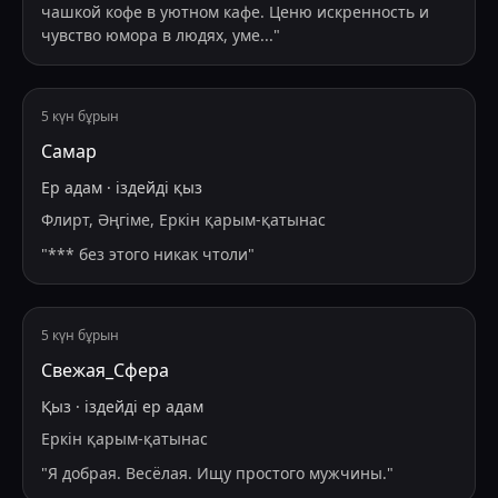
чашкой кофе в уютном кафе. Ценю искренность и
чувство юмора в людях, уме
...
"
5 күн бұрын
Самар
Ер адам
·
іздейді
қыз
Флирт, Әңгіме, Еркін қарым-қатынас
"
*** без этого никак чтоли
"
5 күн бұрын
Свежая_Сфера
Қыз
·
іздейді
ер адам
Еркін қарым-қатынас
"
Я добрая. Весёлая. Ищу простого мужчины.
"