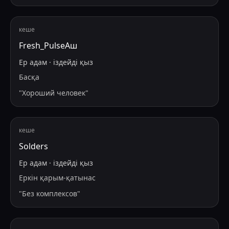
кеше
Fresh_PulseАш
Ер адам
·
іздейді
қыз
Басқа
"
Хороший человек
"
кеше
Solders
Ер адам
·
іздейді
қыз
Еркін қарым-қатынас
"
Без комплексов
"