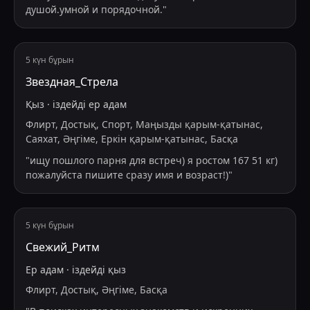
душой.умной и порядочной.
"
5 күн бұрын
Звездная_Стрела
Қыз
·
іздейді
ер адам
Флирт, Достық, Спорт, Маңызды қарым-қатынас,
Саяхат, Әңгіме, Еркін қарым-қатынас, Басқа
"
ищу пошлого парня для встреч) я ростом 167 51 кг)
пожалуйста пишите сразу имя и возраст!)
"
5 күн бұрын
Свежий_Ритм
Ер адам
·
іздейді
қыз
Флирт, Достық, Әңгіме, Басқа