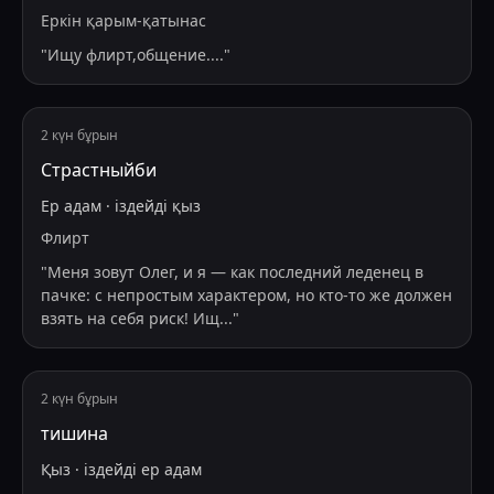
Еркін қарым-қатынас
"
Ищу флирт,общение....
"
2 күн бұрын
Страстныйби
Ер адам
·
іздейді
қыз
Флирт
"
Меня зовут Олег, и я — как последний леденец в
пачке: с непростым характером, но кто-то же должен
взять на себя риск! Ищ
...
"
2 күн бұрын
тишина
Қыз
·
іздейді
ер адам