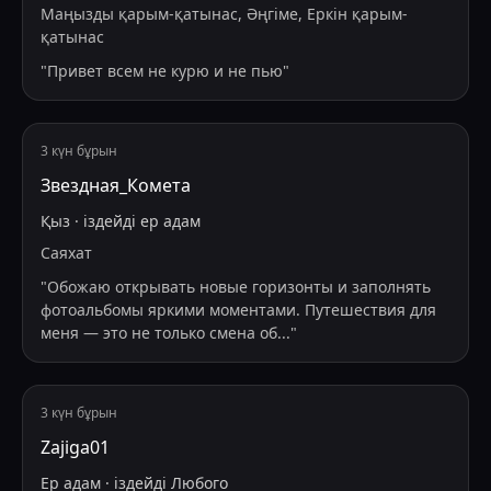
Маңызды қарым-қатынас, Әңгіме, Еркін қарым-
қатынас
"
Привет всем не курю и не пью
"
3 күн бұрын
Звездная_Комета
Қыз
·
іздейді
ер адам
Саяхат
"
Обожаю открывать новые горизонты и заполнять
фотоальбомы яркими моментами. Путешествия для
меня — это не только смена об
...
"
3 күн бұрын
Zajiga01
Ер адам
·
іздейді
Любого