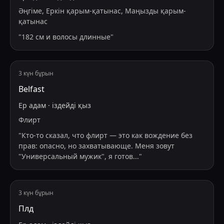
Әңгіме, Еркін қарым-қатынас, Маңызды қарым-
қатынас
"
182 см и волосы длинные
"
3 күн бұрын
Belfast
Ер адам
·
іздейді
қыз
Флирт
"
Кто-то сказал, что флирт — это как вождение без
прав: опасно, но захватывающе. Меня зовут
"Универсальный мужик", я готов
...
"
3 күн бұрын
Плд