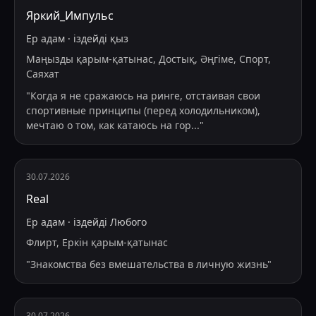
Яркий_Импульс
Ер адам
·
іздейді
қыз
Маңызды қарым-қатынас, Достық, Әңгіме, Спорт,
Саяхат
"
Когда я не сражаюсь на ринге, отстаивая свои
спортивные принципы (перед холодильником),
мечтаю о том, как катаюсь на гор
...
"
30.07.2026
Real
Ер адам
·
іздейді
Любого
Флирт, Еркін қарым-қатынас
"
Знакомства без вмешательства в личную жизнь
"
30.07.2026