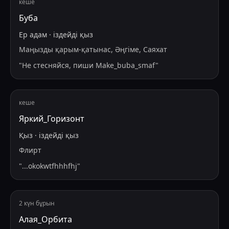
кеше
Буба
Ер адам
·
іздейді
қыз
Маңызды қарым-қатынас, Әңгіме, Саяхат
"
Не стесняйся, пиши Make_buba_smaf
"
кеше
Яркий_Горизонт
Қыз
·
іздейді
қыз
Флирт
"
...okokwtfhhhfhj
"
2 күн бұрын
Алая_Орбита