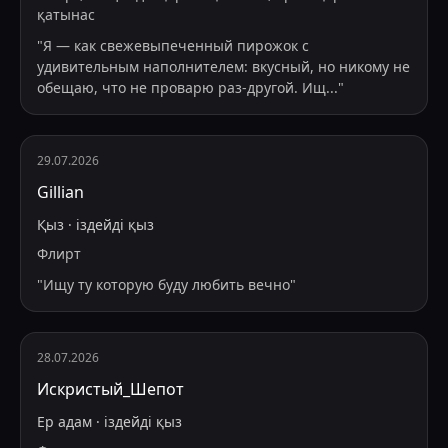
қатынас
"
Я — как свежевыпеченный пирожок с
удивительным наполнителем: вкусный, но никому не
обещаю, что не проварю раз-другой. Ищ
...
"
29.07.2026
Gillian
Қыз
·
іздейді
қыз
Флирт
"
Ищу ту которую буду любить вечно
"
28.07.2026
Искристый_Шепот
Ер адам
·
іздейді
қыз