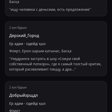
Басқа
"
ищу человека с деньгами, есть предложение
"
2 күн бұрын
Дерзкий_Город
Ер адам
·
іздейді
қыз
Флирт, Еркін қарым-қатынас, Басқа
"
Умудрился застрять в шоу «Сожри свой
собственный попкорн», где я самый толстый критик,
который расхваливает пиццу, а дра
...
"
2 күн бұрын
Добрыйзрщдл
Ер адам
·
іздейді
қыз
Флирт