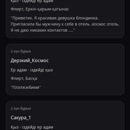
Қыз
·
іздейді
ер адам
Флирт, Еркін қарым-қатынас
"
Приветик. Я красивая девушка блондинка.
Пригласила бы мужчину к себе в отель .космос отель.
Я не даю никаких контактов .
...
"
2 күн бұрын
Дерзкий_Космос
Ер адам
·
іздейді
қыз
Флирт, Басқа
"
Плллжжбими
"
2 күн бұрын
Сакура_1
Қыз
·
іздейді
ер адам