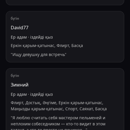
бүгін
David77
Ер адам
·
іздейді
қыз
Еркін қарым-қатынас, Флирт, Басқа
"
Ищу девушку для встречь
"
бүгін
Зимний
Ер адам
·
іздейді
қыз
Флирт, Достық, Әңгіме, Еркін қарым-қатынас,
Маңызды қарым-қатынас, Спорт, Саяхат, Басқа
"
Я люблю считать себя мастером пельменей и
неплохим собеседником — кто-то видит в этом
талант, а кто-то просто не понимае
...
"