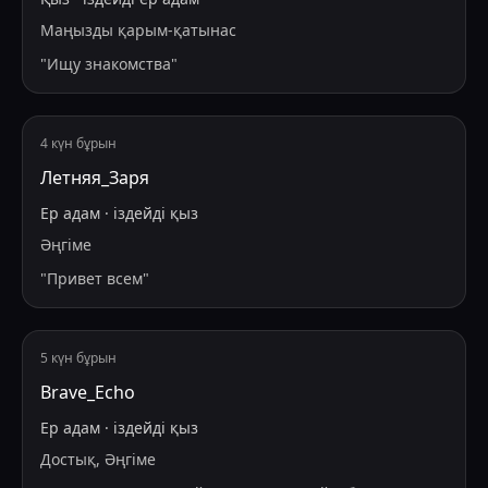
Маңызды қарым-қатынас
"
Ищу знакомства
"
4 күн бұрын
Летняя_Заря
Ер адам
·
іздейді
қыз
Әңгіме
"
Привет всем
"
5 күн бұрын
Brave_Echo
Ер адам
·
іздейді
қыз
Достық, Әңгіме