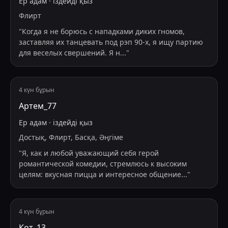
Ер адам
·
іздейді
қыз
Флирт
"
Когда я не борюсь с нападками диких гномов,
заставляя их танцевать под рэп 90-х, я ищу партию
для веселых свершений. Я н
...
"
4 күн бұрын
Артем_77
Ер адам
·
іздейді
қыз
Достық, Флирт, Басқа, Әңгіме
"
Я, как и любой уважающий себя герой
романтической комедии, стремлюсь к высоким
целям: вкусная пицца и интересное общение
...
"
4 күн бұрын
Кот_13