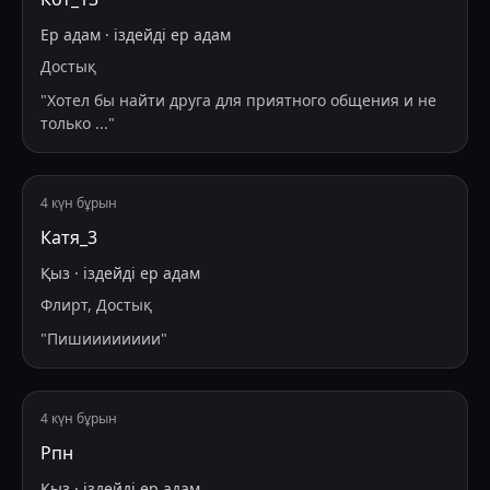
Ер адам
·
іздейді
ер адам
Достық
"
Хотел бы найти друга для приятного общения и не
только ...
"
4 күн бұрын
Катя_3
Қыз
·
іздейді
ер адам
Флирт, Достық
"
Пишииииииии
"
4 күн бұрын
Рпн
Қыз
·
іздейді
ер адам