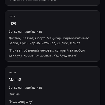
бүгін
id29
Ер адам
·
іздейді
қыз
Достық, Саяхат, Спорт, Маңызды қарым-қатынас,
Басқа, Еркін қарым-қатынас, Әңгіме, Флирт
"
Привет, обычный человек, который за любую
движуху, кроме голодовки . Рад буду всем
"
кеше
Малой
Ер адам
·
іздейді
қыз
Әңгіме
"
Ищу девушку
"