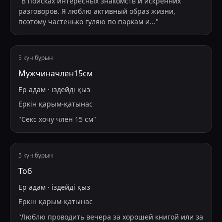
"
В поисках интересных знакомств и искренних
разговоров. Я люблю активный образ жизни,
поэтому частенько гуляю по паркам и
...
"
5 күн бұрын
Мужчиначлен15см
Ер адам
·
іздейді
қыз
Еркін қарым-қатынас
"
Секс хочу член 15 см
"
5 күн бұрын
Тоб
Ер адам
·
іздейді
қыз
Еркін қарым-қатынас
"
Люблю проводить вечера за хорошей книгой или за