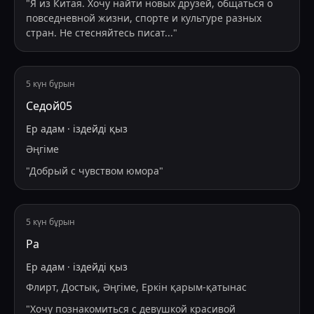
"
Я из Китая. Хочу найти новых друзей, общаться о
повседневной жизни, спорте и культуре разных
стран. Не стесняйтесь писат
...
"
5 күн бұрын
Седой05
Ер адам
·
іздейді
қыз
Әңгіме
"
Добрый с чувством юмора
"
5 күн бұрын
Ра
Ер адам
·
іздейді
қыз
Флирт, Достық, Әңгіме, Еркін қарым-қатынас
"
Хочу познакомиться с девушкой красивой