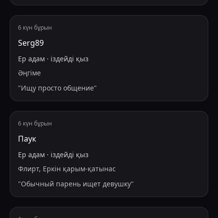
6 күн бұрын
Serg89
Ер адам
·
іздейді
қыз
Әңгіме
"
Ищу просто общение
"
6 күн бұрын
Паук
Ер адам
·
іздейді
қыз
Флирт, Еркін қарым-қатынас
"
Обычный парень ищет девушку
"