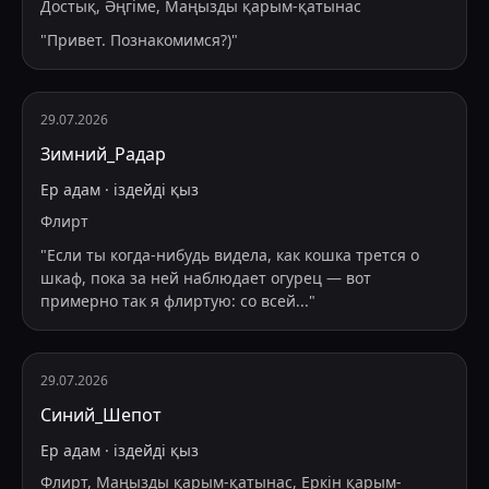
Достық, Әңгіме, Маңызды қарым-қатынас
"
Привет. Познакомимся?)
"
29.07.2026
Зимний_Радар
Ер адам
·
іздейді
қыз
Флирт
"
Если ты когда-нибудь видела, как кошка трется о
шкаф, пока за ней наблюдает огурец — вот
примерно так я флиртую: со всей
...
"
29.07.2026
Синий_Шепот
Ер адам
·
іздейді
қыз
Флирт, Маңызды қарым-қатынас, Еркін қарым-