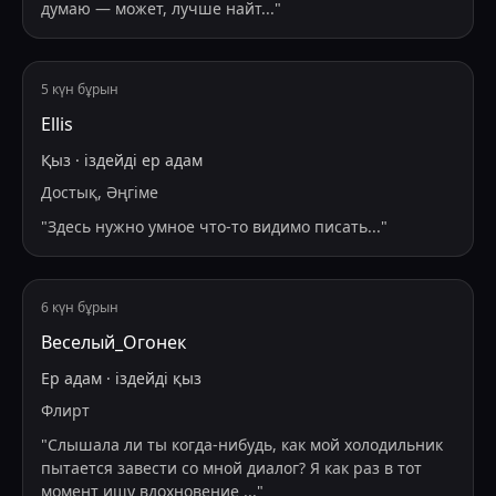
думаю — может, лучше найт
...
"
5 күн бұрын
Ellis
Қыз
·
іздейді
ер адам
Достық, Әңгіме
"
Здесь нужно умное что-то видимо писать...
"
6 күн бұрын
Веселый_Огонек
Ер адам
·
іздейді
қыз
Флирт
"
Слышала ли ты когда-нибудь, как мой холодильник
пытается завести со мной диалог? Я как раз в тот
момент ищу вдохновение
...
"