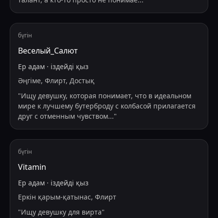
бүгін
Веселый_Салют
Ер адам
·
іздейді
қыз
Әңгіме, Флирт, Достық
"
Ищу девушку, которая понимает, что в идеальном
мире к лучшему бутерброду с колбасой прилагается
друг с отменным чувством
...
"
бүгін
Vitamin
Ер адам
·
іздейді
қыз
Еркін қарым-қатынас, Флирт
"
Ищу девушку для вирта
"