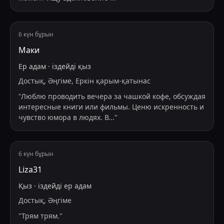
6 күн бұрын
Маки
Ер адам
·
іздейді
қыз
Достық, Әңгіме, Еркін қарым-қатынас
"
Люблю проводить вечера за чашкой кофе, обсуждая
интересные книги или фильмы. Ценю искренность и
чувство юмора в людях. В
...
"
6 күн бұрын
Liza31
Қыз
·
іздейді
ер адам
Достық, Әңгіме
"
Трям трям.
"