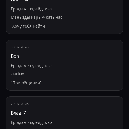
Ер адам
·
іздейді
қыз
Маңызды қарым-қатынас
"
Хочу тебя найти
"
30.07.2026
Bon
Ер адам
·
іздейді
қыз
Әңгіме
"
При общении
"
29.07.2026
Влад_7
Ер адам
·
іздейді
қыз