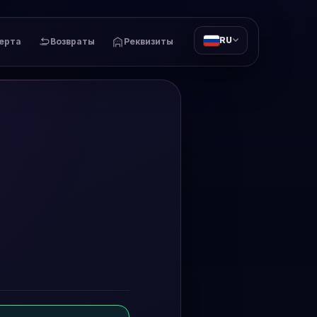
RU
ерта
Возвраты
Реквизиты