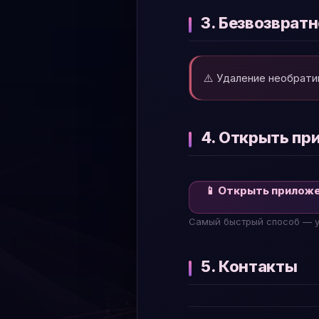
3. Безвозврат
⚠️ Удаление необрати
4. Открыть пр
📱 Открыть прилож
Самый быстрый способ — уд
5. Контакты