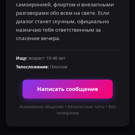
самоиронией, флиртом и внезапными 
разговорами обо всем на свете. Если 
диалог станет скучным, официально 
назначаю тебя ответственным за 
спасение вечера.
Ищу
:
возраст
19
-
40
лет
Телосложение
:
Плотное
Написать сообщение
Анонимное общение • Безопасные чаты • Без
телефонов