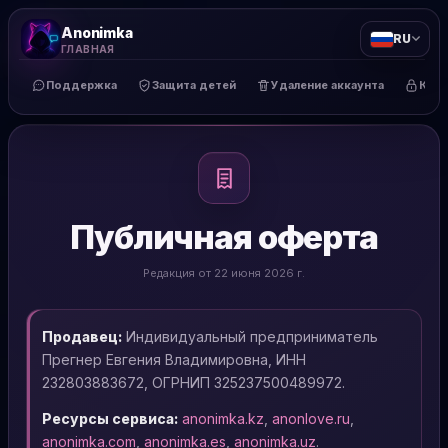
Anonimka
RU
ГЛАВНАЯ
Поддержка
Защита детей
Удаление аккаунта
Кон
Публичная оферта
Редакция от 22 июня 2026 г.
Продавец:
Индивидуальный предприниматель
Прегнер Евгения Владимировна, ИНН
232803883672, ОГРНИП 325237500489972.
Ресурсы сервиса:
anonimka.kz
,
anonlove.ru
,
anonimka.com
,
anonimka.es
,
anonimka.uz
.