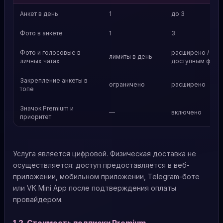
Анкет в день
1
до 3
Фото в анкете
1
3
Фото и голосовые в
расширено / без
лимиты в день
личных чатах
доступным функ
Закрепление анкеты в
ограничено
расширено
топе
Значок Premium и
—
включено
приоритет
Услуга является цифровой. Физическая доставка не
осуществляется: доступ предоставляется в веб-
приложении, мобильном приложении, Telegram-боте
или VK Mini App после подтверждения оплаты
провайдером.
1.2. Стоимость подписки Premium