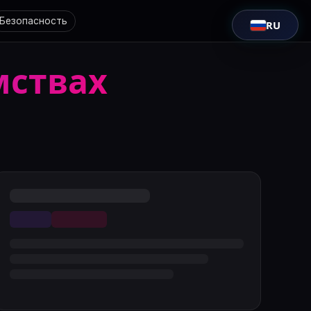
Безопасность
RU
мствах