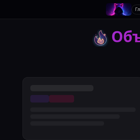
Г
Объ