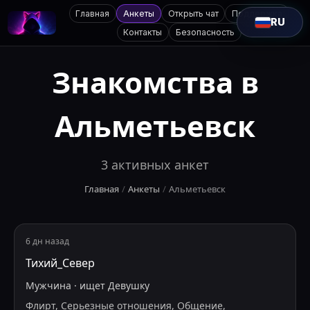
Главная
Анкеты
Открыть чат
Поддержка
RU
Контакты
Безопасность
Знакомства в
Альметьевск
3
активных анкет
Главная
/
Анкеты
/
Альметьевск
6 дн назад
Тихий_Север
Мужчина
·
ищет
Девушку
Флирт, Серьезные отношения, Общение,