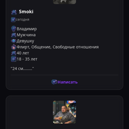
Smoki
сегодня
Владимир
Мужчина
Девушку
Флирт, Общение, Свободные отношения
40
лет
18
-
35
лет
"
24 см........
"
Написать