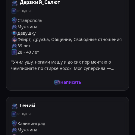
Дерзкий_Салют
сегодня
Ставрополь
Мужчина
Девушку
Флирт, Дружба, Общение, Свободные отношения
39
лет
28
-
40
лет
"
Учил ушу, ногами машу и до сих пор мечтаю о
чемпионате по стирке носок. Моя суперсила —
одновременно
...
"
Написать
Гений
сегодня
Калининград
Мужчина