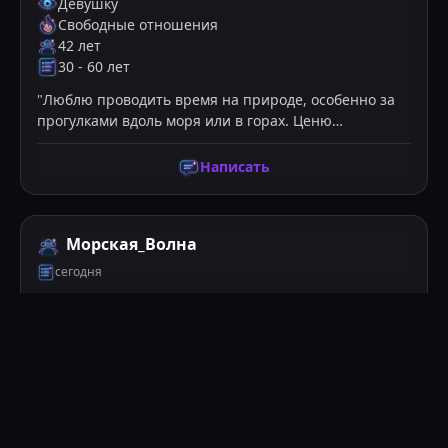
Девушку
Свободные отношения
42
лет
30
-
60
лет
"
Люблю проводить время на природе, особенно за
прогулками вдоль моря или в горах. Ценю
искренность и
...
"
Написать
Морская_Волна
сегодня
Москва
Мужчина
Девушку
Общение, Флирт, Серьезные отношения,
Свободные отношения, Другое
25
лет
18
-
25
лет