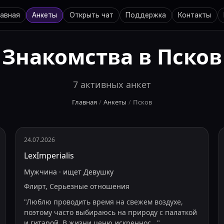
лавная
Анкеты
Открыть чат
Поддержка
Контакты
Знакомства в
Псков
7
активных анкет
Главная
/
Анкеты
/
Псков
24.07.2026
LexImperialis
Мужчина
·
ищет
Девушку
Флирт, Серьезные отношения
"
Люблю проводить время на свежем воздухе,
поэтому часто выбираюсь на природу с палаткой
и гитарой. В жизни ценю искреннос
...
"