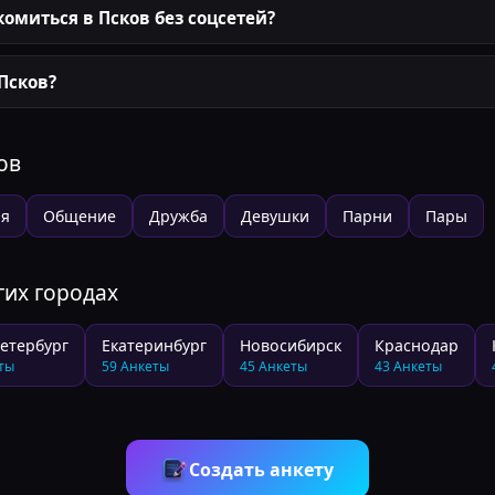
омиться в Псков без соцсетей?
 Псков?
ов
ия
Общение
Дружба
Девушки
Парни
Пары
гих городах
етербург
Екатеринбург
Новосибирск
Краснодар
ты
59
Анкеты
45
Анкеты
43
Анкеты
Создать анкету