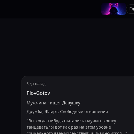
Г
3 дн назад
PlovGotov
Мужчина
·
ищет
Девушку
Дружба, Флирт, Свободные отношения
"
Вы когда-нибудь пытались научить кошку
танцевать? Я вот как раз на этом уровне
социального взаимодействия: шикарно ускол
...
"