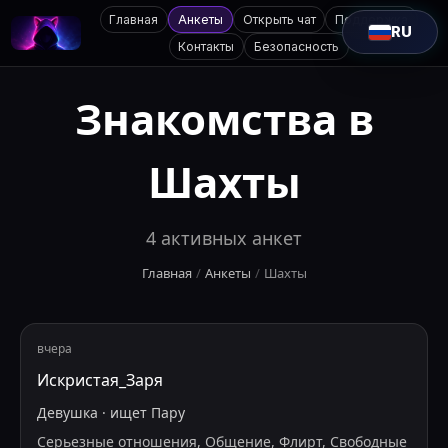
Главная
Анкеты
Открыть чат
Поддержка
RU
Контакты
Безопасность
Знакомства в
Шахты
4
активных анкет
Главная
/
Анкеты
/
Шахты
вчера
Искристая_Заря
Девушка
·
ищет
Пару
Серьезные отношения, Общение, Флирт, Свободные