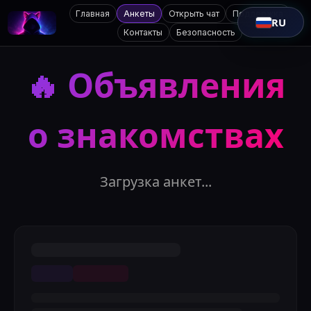
Главная
Анкеты
Открыть чат
Поддержка
RU
Контакты
Безопасность
🔥
Объявления
о знакомствах
Загрузка анкет...