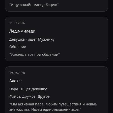
"
Ищу онлайн мастурбацию
"
11.07.2026
Леди-миледи
Девушка
·
ищет
Мужчину
Общение
"
Узнаешь все при общении
"
19.06.2026
Алексс
Пара
·
ищет
Девушку
Флирт, Дружба, Другое
"
Мы активная пара, любим путешествия и новые
знакомства. Ищем единомышленников.
"