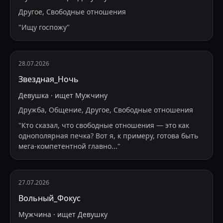
Другое, Свободные отношения
"
Ищу госпожу
"
28.07.2026
Звездная_Ночь
Девушка
·
ищет
Мужчину
Дружба, Общение, Другое, Свободные отношения
"
Кто сказал, что свободные отношения — это как
однополярная печка? Вот я, к примеру, готова быть
мега-компетентной главно
...
"
27.07.2026
Вольный_Фокус
Мужчина
·
ищет
Девушку