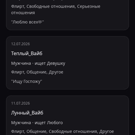
Флирт, Свободные отношения, Серьезные
отношения
"
Люблю всех🫶
"
12.07.2026
Теплый_Вайб
Мужчина
·
ищет
Девушку
Флирт, Общение, Другое
"
Ищу Госпожу
"
11.07.2026
Лунный_Вайб
Мужчина
·
ищет
Любого
Флирт, Общение, Свободные отношения, Другое