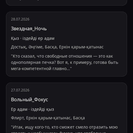
28.07.2026
Звездная_Ночь
Қыз
·
іздейді
ер адам
Достық, Әңгіме, Басқа, Еркін қарым-қатынас
"
Кто сказал, что свободные отношения — это как
однополярная печка? Вот я, к примеру, готова быть
мега-компетентной главно
...
"
27.07.2026
Вольный_Фокус
Ер адам
·
іздейді
қыз
Флирт, Еркін қарым-қатынас, Басқа
"
Итак, ищу кого-то, кто сможет смело отразить мою