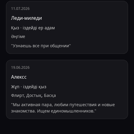
11.07.2026
Леди-миледи
Қыз
·
іздейді
ер адам
Әңгіме
"
Узнаешь все при общении
"
19.06.2026
Алексс
Жұп
·
іздейді
қыз
Флирт, Достық, Басқа
"
Мы активная пара, любим путешествия и новые
знакомства. Ищем единомышленников.
"