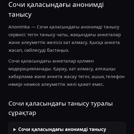
Сочи қаласындағы анонимді
танысу
Anonimka — Сочи қаласындағы анонимді танысу
сервисі: тегін танысу чаты, жақындағы анкеталар
және әлеуметтік желісіз хат алмасу. Қысқа анкета
жасап, сөйлесуді бастаңыз.
Сочи қаласындағы анкеталар қолмен
модерацияланады. Қарау, хат алмасу, алғашқы
хабарлама және анкета жасау тегін; ашық телефон
нөмірі немесе әлеуметтік желі қажет емес.
Сочи қаласындағы танысу туралы
сұрақтар
Сочи қаласындағы анонимді танысу