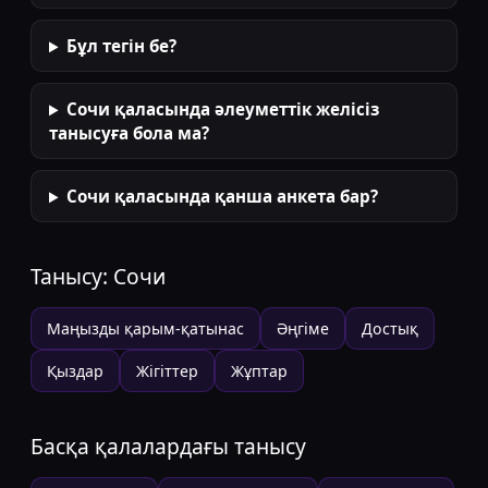
Бұл тегін бе?
Сочи қаласында әлеуметтік желісіз
танысуға бола ма?
Сочи қаласында қанша анкета бар?
Танысу:
Сочи
Маңызды қарым-қатынас
Әңгіме
Достық
Қыздар
Жігіттер
Жұптар
Басқа қалалардағы танысу