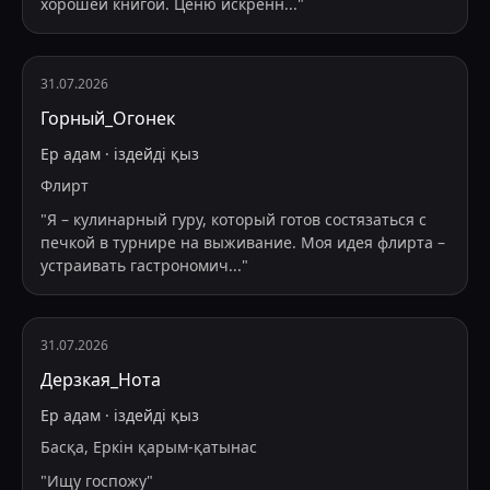
хорошей книгой. Ценю искренн
...
"
31.07.2026
Горный_Огонек
Ер адам
·
іздейді
қыз
Флирт
"
Я – кулинарный гуру, который готов состязаться с
печкой в турнире на выживание. Моя идея флирта –
устраивать гастрономич
...
"
31.07.2026
Дерзкая_Нота
Ер адам
·
іздейді
қыз
Басқа, Еркін қарым-қатынас
"
Ищу госпожу
"