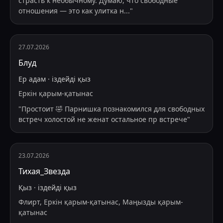
страсть к необычному. Думаю, что свободные
отношения — это как улитка н
...
"
27.07.2026
Блуд
Ер адам
·
іздейді
қыз
Еркін қарым-қатынас
"
Простоит 🤣 Парнишка познакомился для свободных
встреч холостой не женат остальное пр встрече
"
23.07.2026
Тихая_Звезда
Қыз
·
іздейді
қыз
Флирт, Еркін қарым-қатынас, Маңызды қарым-
қатынас