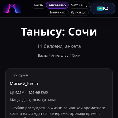
Басты
Анкеталар
Чатты ашу
Қолдау
KZ
Байланыс
Қауіпсіздік
Танысу:
Сочи
11
белсенді анкета
Басты
/
Анкеталар
/
Сочи
5 күн бұрын
Мягкий_Квест
Ер адам
·
іздейді
қыз
Маңызды қарым-қатынас
"
Люблю рассуждать о жизни за чашкой ароматного
кофе и наслаждаться вечерами, проводя время с