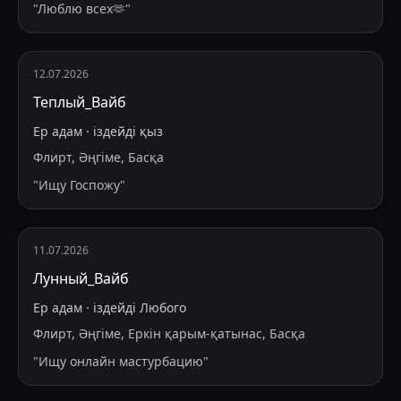
"
Люблю всех🫶
"
12.07.2026
Теплый_Вайб
Ер адам
·
іздейді
қыз
Флирт, Әңгіме, Басқа
"
Ищу Госпожу
"
11.07.2026
Лунный_Вайб
Ер адам
·
іздейді
Любого
Флирт, Әңгіме, Еркін қарым-қатынас, Басқа
"
Ищу онлайн мастурбацию
"