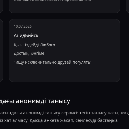
10.07.2026
АнидБийск
Қыз
·
іздейді
Любого
Достық, Әңгіме
"
ищу исключительно друзей,погулять
"
дағы анонимді танысу
асындағы анонимді танысу сервисі: тегін танысу чаты, ж
із хат алмасу. Қысқа анкета жасап, сөйлесуді бастаңыз.