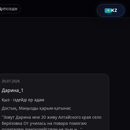
Қауіпсіздік
KZ
20.07.2026
Дарина_1
Қыз
·
іздейді
ер адам
Достық, Маңызды қарым-қатынас
"
Зовут Дарина мне 20 живу Алтайского края село
берëзовка От училась на повара помогаю
родителям домохозяйством не пью н
...
"