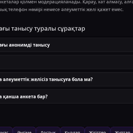
нкеталар қолмен модерацияланады. Қарау, хат алмасу, ал
шық телефон нөмірі немесе әлеуметтік желі қажет емес.
ағы танысу туралы сұрақтар
ағы анонимді танысу
 әлеуметтік желісіз танысуға бола ма?
 қанша анкета бар?
ынас
Әңгіме
Достық
Қыздар
Жігіттер
Жұптар