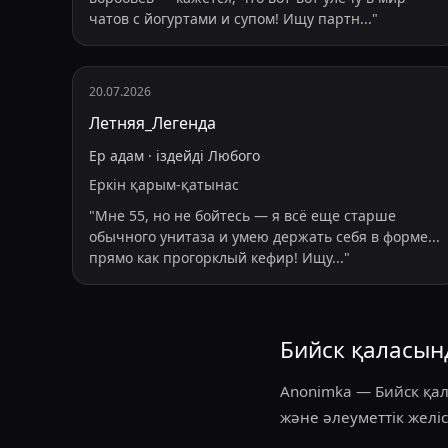
чатов с йогуртами и супом! Ищу партн
...
"
20.07.2026
Летняя_Легенда
Ер адам
·
іздейді
Любого
Еркін қарым-қатынас
"
Мне 55, но не бойтесь — я всё еще старше
обычного унитаза и умею держать себя в форме...
прямо как прогорклый кефир! Ищу
...
"
Бийск қаласын
Anonimka — Бийск қал
және әлеуметтік желіс