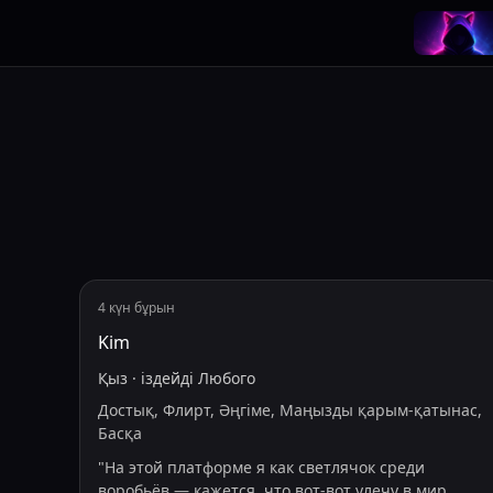
4 күн бұрын
Kim
Қыз
·
іздейді
Любого
Достық, Флирт, Әңгіме, Маңызды қарым-қатынас,
Басқа
"
На этой платформе я как светлячок среди
воробьёв — кажется, что вот-вот улечу в мир