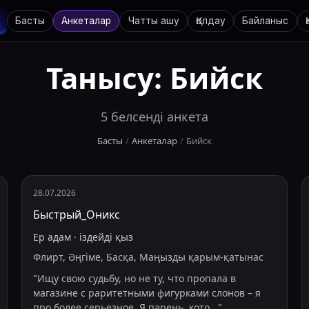
Басты
Анкеталар
Чатты ашу
Қолдау
Байланыс
Танысу:
Бийск
5
белсенді анкета
Басты
/
Анкеталар
/
Бийск
28.07.2026
Быстрый_Оникс
Ер адам
·
іздейді
қыз
Флирт, Әңгіме, Басқа, Маңызды қарым-қатынас
"
Ищу свою судьбу, но не ту, что пропала в
магазине с раритетными фигурками слонов – я
про более серьезное. Я парень, кото
...
"