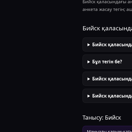
Бийск қаласындағы а
анкета жасау тегін; а
Бийск қаласынд
Бийск қаласынд
Бұл тегін бе?
Бийск қаласында
Бийск қаласында
Танысу:
Бийск
Маңызды қарым-қат