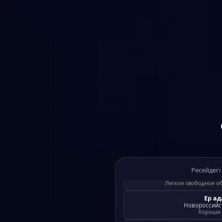
Ер а
Сургут
·
і
Всех в кино позва
Қы
Абакан
·
ізд
Ресейдегі
Легкое свободное о
Ер а
Новороссийс
Хороши
Қы
Сургут
·
ізд