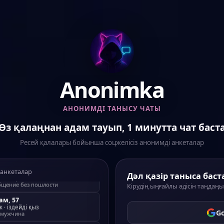
Anonimka
АНОНИМДІ ТАНЫСУ ЧАТЫ
Өз қалаңнан адам тауып, 1 минутта чат баст
дам
, 37
здейді
қыз
Ресей қалалары бойынша соцжелісіз анонимді анкеталар
л, а сам не пошел )
з
, 35
ейді
ер адам
 анкеталар
бщение без пошлости
Дәл қазір таныса бас
Кірудің ыңғайлы әдісін таңдаңы
дам
, 57
к
·
іздейді
қыз
 мужчина
G
з
, 18
ейді
Любого