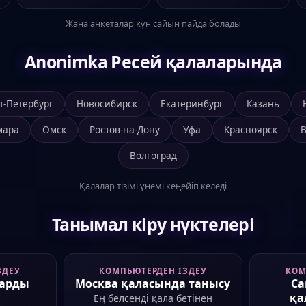
Жаңа анкеталар күн сайын пайда болады
Anonimka Ресей қалаларында
т-Петербург
Новосибирск
Екатеринбург
Казань
мара
Омск
Ростов-на-Дону
Уфа
Красноярск
Волгоград
Қалалар тізімі үнемі кеңейіп келеді
Танымал кіру нүктелері
ЗДЕУ
КОМПЬЮТЕРДЕН ІЗДЕУ
КОМ
ларды
Москва қаласында танысу
Са
қа
Ең белсенді қала бетінен