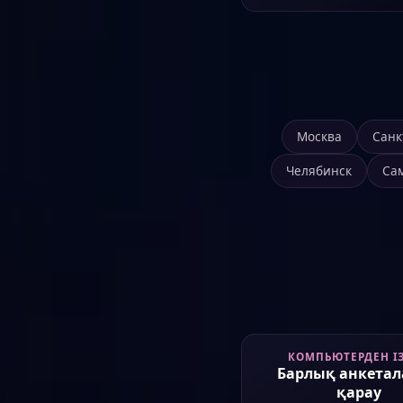
Москва
Санк
Челябинск
Са
КОМПЬЮТЕРДЕН І
Барлық анкета
қарау