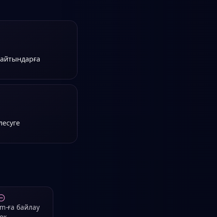
лайтындарға
лесуге
am-ға байлау
оқ