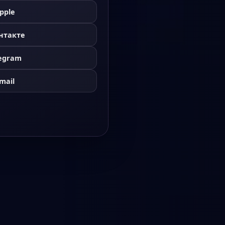
pple
нтакте
legram
mail