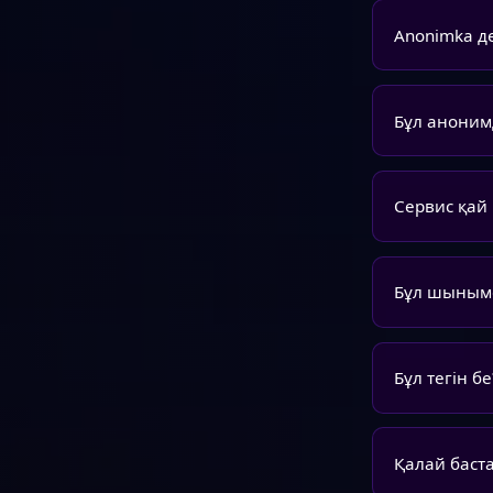
Anonimka д
Бұл аноним
Сервис қай 
Бұл шыныме
Бұл тегін бе
Қалай баст