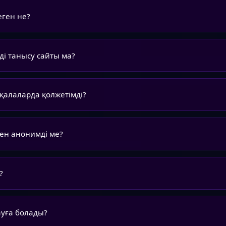
еген не?
ді танысу сайты ма?
қалаларда қолжетімді?
н анонимді ме?
?
ауға болады?