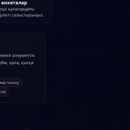
анкеталар
рші қалалардағы
ілікті салыстырыңыз.
емесе әлеуметтік
ейм, қала, қысқа
мді танысу
асау