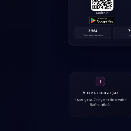
Абдулино
·
із
Если вам посчастливится вс
Android
Ер а
Анапа
·
і
Очень л
3 564
7
Қы
белсенді анкета
қ
Ставрополь
·
Привет. Я из тех, кто пред
Ер а
Сургут
·
і
Всех в кино позва
Қы
Абакан
·
ізд
Легкое свободное о
1
Ер а
Новороссийс
Анкета жасаңыз
Хороши
1 минутта. Әлеуметтік желіге
Қы
байланбай.
Сургут
·
ізд
***
Ер а
Москва
·
і
Люблю активный отдых и увл