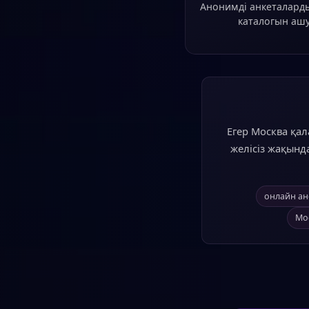
Анонимді анкеталард
каталогын ашу
Егер Москва қал
желісіз жақында
онлайн ан
Мо