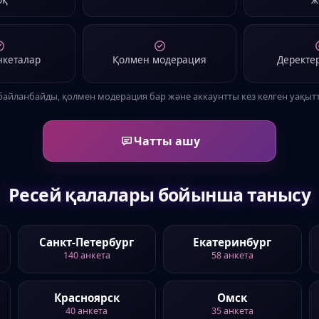
юблю куни
з
, 42
іздейді
ер адам
почитает тихий вечер с кни
...
нкеталар
Қолмен модерация
Деректер
 байланбайды, қолмен модерация бар және аккаунтты кез келген уақыт
Чатты ашу
Ресей қалалары бойынша танысу
Санкт-Петербург
Екатеринбург
140
анкета
58
анкета
Красноярск
Омск
40
анкета
35
анкета