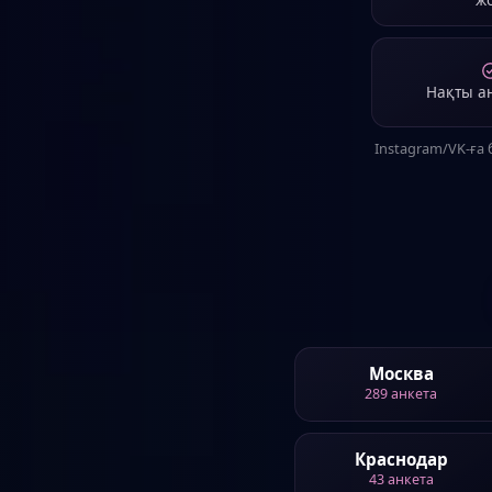
Очень л
Қы
Ставрополь
·
Привет. Я из тех, кто пред
Нақты а
Instagram/VK-ға
Москва
289
анкета
Краснодар
43
анкета