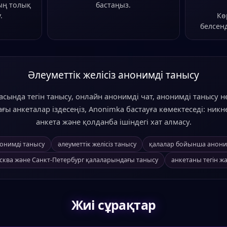
ың толық
бастаңыз.
.
Кө
белсенд
Әлеуметтік желісіз анонимді танысу
асында тегін танысу, онлайн анонимді чат, анонимді танысу н
ғы анкеталар іздесеңіз, Anonimka бастауға көмектеседі: никн
анкета және қолданба ішіндегі хат алмасу.
онимді танысу
әлеуметтік желісіз танысу
қалалар бойынша анони
сква және Санкт-Петербург қалаларындағы танысу
анкетаны тегін ж
Жиі сұрақтар