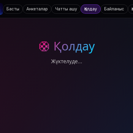
Басты
Анкеталар
Чатты ашу
Қолдау
Байланыс
🛟 Қолдау
Жүктелуде...