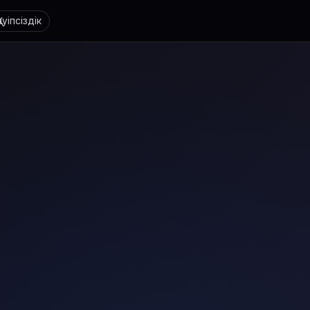
Қауіпсіздік