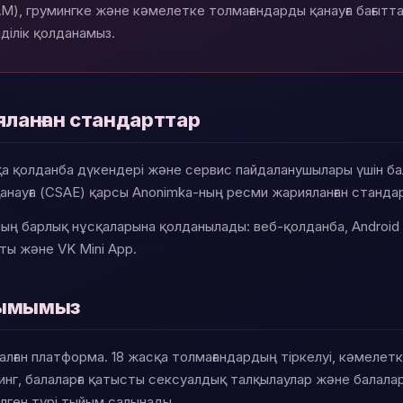
), грумингке және кәмелетке толмағандарды қанауға бағыттал
ділік қолданамыз.
яланған стандарттар
сқа қолданба дүкендері және сервис пайдаланушылары үшін ба
анауға (CSAE) қарсы Anonimka-ның ресми жарияланған станд
ың барлық нұсқаларына қолданылады: веб-қолданба, Android 
ты және VK Mini App.
анымымыз
лған платформа. 18 жасқа толмағандардың тіркелуі, кәмелет
инг, балаларға қатысты сексуалдық талқылаулар және балала
лген түрі тыйым салынады.