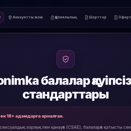
у
Аккаунтты жою
Құпиялылық
Шарттар
Офер
nimka балалар қауіпсіз
стандарттары
ек 18+ адамдарға арналған.
 сексуалдық зорлық пен қанауға (CSAE), балаларға қатысты с