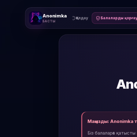
Anonimka
Қолдау
Балаларды қорға
БАСТЫ
Ano
Маңызды: Anonimka т
Біз балаларға қатысты