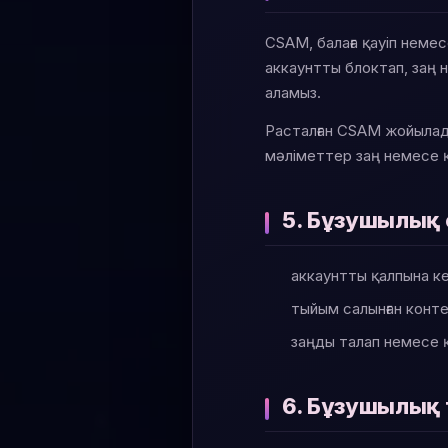
CSAM, балаға қауіп немес
аккаунтты блоктап, заң 
аламыз.
Расталған CSAM жойылады
мәліметтер заң немесе қа
5. Бұзушылық
аккаунтты қалпына к
тыйым салынған конт
заңды талап немесе қ
6. Бұзушылық 