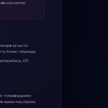
ған кез келген
лаларға қатысты
арты болып табылады.
қолданбасы, iOS
ке толмағандармен
рға жыныстық зорлық