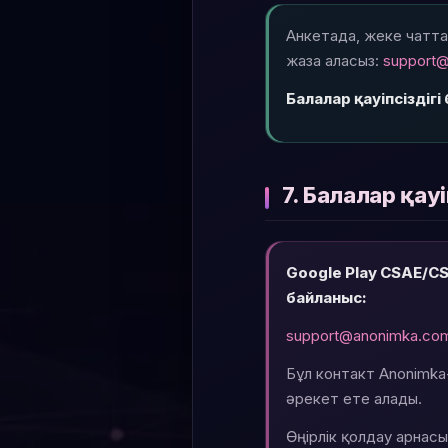
Анкетада, жеке чатта
жаза аласыз:
support@
Балалар қауіпсізді
7. Балалар қау
Google Play CSAE/C
байланыс:
support@anonimka.co
Бұл контакт Anonimka
әрекет ете алады.
Өңірлік қолдау арнас