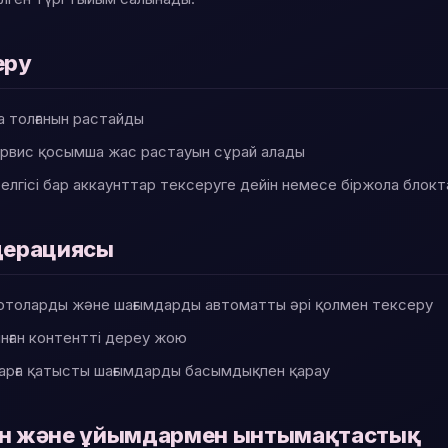
еру
а толғанын растайды
ервис қосымша жас растауын сұрай алады
елгісі бар аккаунттар тексеруге дейін немесе біржола блок
дерациясы
 фотоларды және шағымдарды автоматты әрі қолмен тексеру
нған контентті дереу жою
арға қатысты шағымдарды басымдықпен қарау
ен және ұйымдармен ынтымақтастық