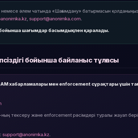
 немесе әлем чатында «Шағымдану» батырмасын қолданыңыз.
anonimka.kz
,
support@anonimka.com
.
гі бойынша шағымдар басымдықпен қаралады.
іпсіздігі бойынша байланыс тұлғасы
SAM хабарламалары мен enforcement сұрақтары үшін та
m
-ның тексеру және enforcement рәсімдері туралы жауап бері
ы:
support@anonimka.kz
.