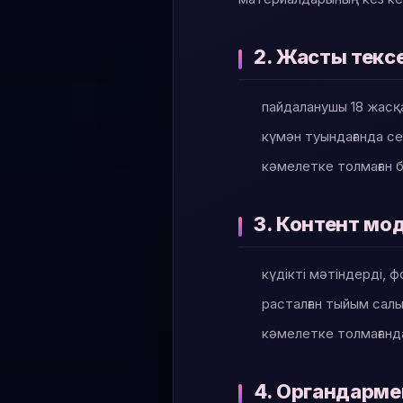
2. Жасты текс
пайдаланушы 18 жасқ
күмән туындағанда с
кәмелетке толмаған б
3. Контент мо
күдікті мәтіндерді,
расталған тыйым салы
кәмелетке толмағанд
4. Органдарм