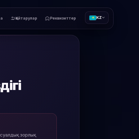
KZ
та
Қайтарулар
Реквизиттер
дігі
ексуалдық зорлық