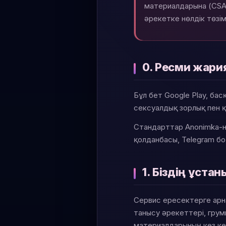
материалдарына (CSAM
әрекетке нөлдік төзім
0. Ресми жари
Бұл бет Google Play, ба
сексуалдық зорлық пен қ
Стандарттар Anonimka-н
қолданбасы, Telegram бо
1. Біздің ұст
Сервис ересектерге арна
танысу әрекеттері, грум
материалдарының кез ке