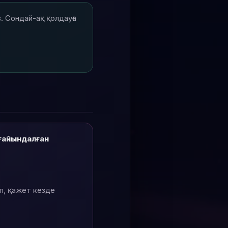
 Сондай-ақ қолдауға
ғайындалған
п, қажет кезде