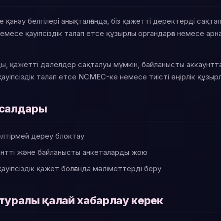
е қанау белгілері анықталғанда, біз қажетті деректерді сақта
немесе қауіпсіздік талап етсе құзырлы органдарға немесе арн
, қажетті дәлелдер сақталуы мүмкін, байланысты аккаунтта
уіпсіздік талап етсе NCMEC-ке немесе тиісті өңірлік құзырлы
 салдары
елтірмей дереу блоктау
ентті және байланысты анкеталарды жою
ауіпсіздік қажет болғанда мәліметтерді беру
туралы қалай хабарлау керек