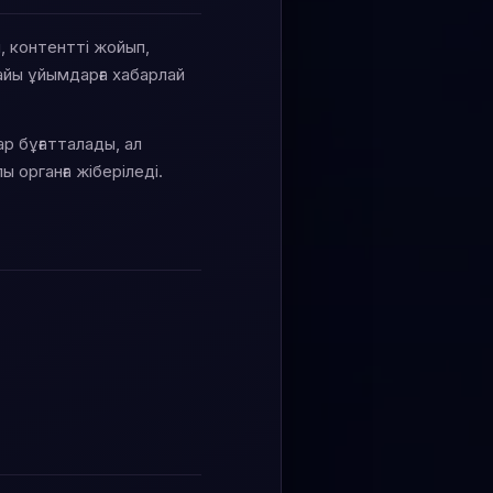
п, контентті жойып,
айы ұйымдарға хабарлай
р бұғатталады, ал
 органға жіберіледі.