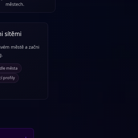
městech.
i sítěmi
svém městě a začni
g.
dle města
 profily