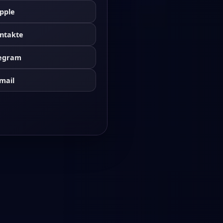
pple
ntakte
legram
mail