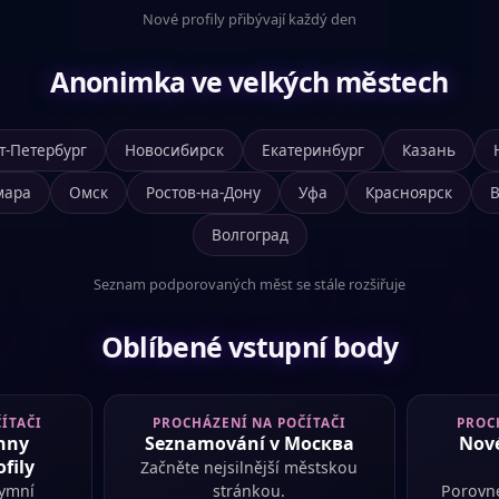
Nové profily přibývají každý den
Anonimka ve velkých městech
т-Петербург
Новосибирск
Екатеринбург
Казань
мара
Омск
Ростов-на-Дону
Уфа
Красноярск
Волгоград
Seznam podporovaných měst se stále rozšiřuje
Oblíbené vstupní body
ÍTAČI
PROCHÁZENÍ NA POČÍTAČI
PROC
hny
Seznamování v Москва
Nové
fily
Začněte nejsilnější městskou
nymní
stránkou.
Porovne