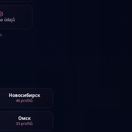
a údajů
t.
Новосибирск
46
profilů
Омск
33
profilů