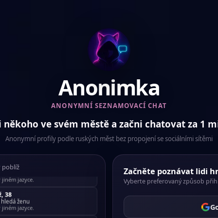
Anonimka
ANONYMNÍ SEZNAMOVACÍ CHAT
i někoho ve svém městě a začni chatovat za 1 m
ž
, 50
ledá
ženu
Anonymní profily podle ruských měst bez propojení se sociálními sítěmi
v jiném jazyce.
a
, 29
hledá
muže
y poblíž
v jiném jazyce.
Začněte poznávat lidi h
Vyberte preferovaný způsob přih
ž
, 38
·
hledá
ženu
v jiném jazyce.
G
a
, 40
hledá
muže