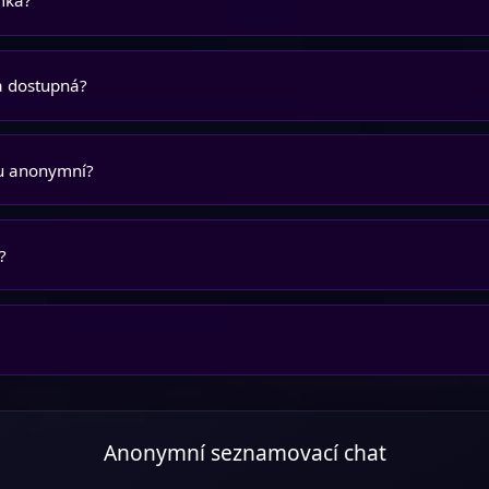
mka?
a dostupná?
du anonymní?
?
Anonymní seznamovací chat