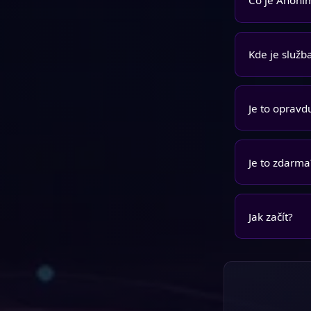
Co je Anoni
Kde je služb
Je to oprav
Je to zdarma
Jak začít?