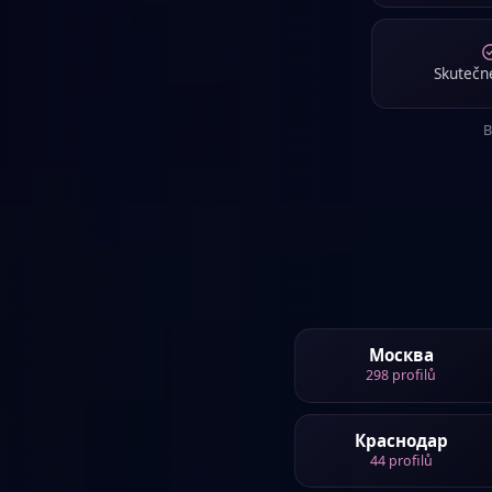
Text profilu 
Žen
Джанкой
Text profilu 
Skutečné
B
Москва
298
profilů
Краснодар
44
profilů