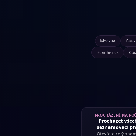
Москва
Санк
Челябинск
Са
PROCHÁZENÍ NA POČ
Procházet všec
seznamovací pro
Otevřete celý ano