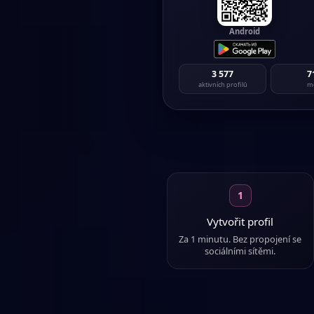
Нижний Новго
Text profilu 
Android
Mu
Саратов
·
Text profilu 
3 577
7
Žen
aktivních profilů
m
Джанкой
Text profilu 
Mu
Калач
·
h
Text profilu 
Žen
Крымск
·
Text profilu 
1
Mu
Балаково
Vytvořit profil
Text profilu 
Za 1 minutu. Bez propojení se
Žen
sociálními sítěmi.
Москва
·
Text profilu 
Mu
Новосибирс
Text profilu 