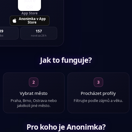
род
·
hledá
muže
v jiném jazyce.
App Store
ž
, 41
Anonimka v App
hledá
ženu
Store
v jiném jazyce.
19
157
a
, 24
ěst
nové za 24 h
·
hledá
ženu
v jiném jazyce.
ž
, 50
ledá
ženu
Jak to funguje?
v jiném jazyce.
a
, 29
hledá
muže
v jiném jazyce.
2
3
ž
, 38
·
hledá
ženu
Vybrat město
Procházet profily
v jiném jazyce.
Praha, Brno, Ostrava nebo
Filtrujte podle zájmů a věku.
a
, 40
jakékoli jiné město.
hledá
muže
v jiném jazyce.
ž
, 45
к
·
hledá
ženu
Pro koho je Anonimka?
v jiném jazyce.