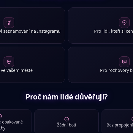
a
, 35
ledá
Любого
v jiném jazyce.
ž
, 35
ledá
ženu
v jiném jazyce.
aví seznamování na Instagramu
Pro lidi, kteří si c
a
, 35
ledá
Любого
v jiném jazyce.
ž
, 18
hledá
ženu
v jiném jazyce.
i ve vašem městě
Pro rozhovory b
a
, 37
·
hledá
muže
v jiném jazyce.
ž
, 18
Proč nám lidé důvěřují?
·
hledá
ženu
v jiném jazyce.
a
, 40
род
·
hledá
muže
v jiném jazyce.
é opakované
Žádní boti
Bez propojen
ž
, 41
tby
hledá
ženu