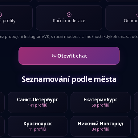
v jiném jazyce.
a
, 24
·
hledá
ženu
v jiném jazyce.
 profily
Ruční moderace
Ochran
ez propojení Instagram/VK, s ruční moderací a možností kdykoli smazat úče
Otevřít chat
Seznamování podle města
Санкт-Петербург
Екатеринбург
141
profilů
59
profilů
Красноярск
Нижний Новгород
41
profilů
34
profilů