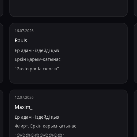
16.07.2026
Rauls
Ер адам
·
іздейді
қыз
Еркін қарым-қатынас
"
Gusto por la ciencia
"
12.07.2026
Maxim_
Ер адам
·
іздейді
қыз
Флирт, Еркін қарым-қатынас
"
😜😜😝😝😝😝😝😝😝😍
"