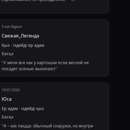
5 күн бұрын
Свежая_Легенда
Қыз
·
іздейді
ер адам
Басқа
"
У меня все как у картошки если весной не
посадят осенью выкопают
"
18.07.2026
Юса
Ер адам
·
іздейді
қыз
Басқа
"
Я – как пицца: обычный снаружи, но внутри