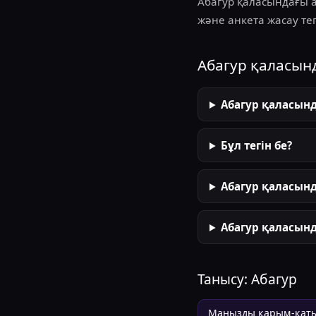
Абагур қаласындағы 
және анкета жасау тег
Абагур қаласын
Абагур қаласын
Бұл тегін бе?
Абагур қаласынд
Абагур қаласынд
Танысу:
Абагур
Маңызды қарым-қат