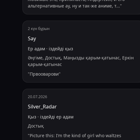
альтернативные ау, ну и так-же аниме, т
...
"
2 күн бұрын
Say
Ер адам
·
іздейді
қыз
Әңгіме, Достық, Маңызды қарым-қатынас, Еркін
қарым-қатынас
"
Првооварови
"
20.07.2026
Silver_Radar
Қыз
·
іздейді
ер адам
Достық
"
Picture this: I’m the kind of girl who waltzes