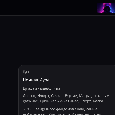
бүгін
Ночная_Аура
Ер адам
·
іздейді
қыз
Достық, Флирт, Саяхат, Әңгіме, Маңызды қарым-
қатынас, Еркін қарым-қатынас, Спорт, Басқа
"
(Зз - Овен)(Много фандомов знаю, самые
любимые это, Крипипаста, Андертейл, и его