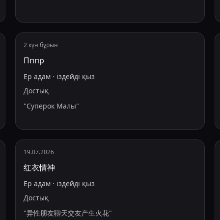
2 күн бұрын
Пппр
Ер адам
·
іздейді
қыз
Достық
"
Суперок Малы
"
19.07.2026
红衣情神
Ер адам
·
іздейді
қыз
Достық
"
异性朋友聊天交友产生火花
"