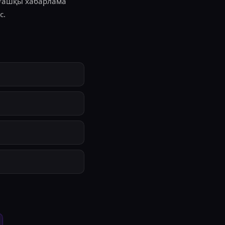
лғашқы хабарлама
с.