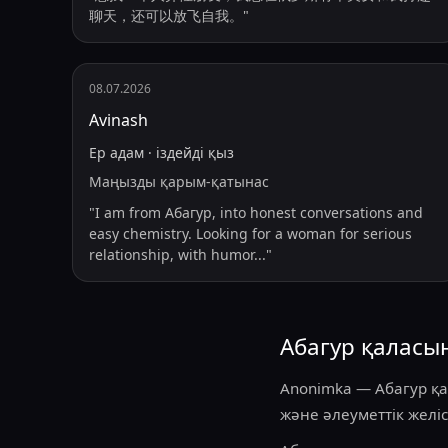
聊天，还可以放飞自我。
"
08.07.2026
Avinash
Ер адам
·
іздейді
қыз
Маңызды қарым-қатынас
"
I am from Абагур, into honest conversations and
easy chemistry. Looking for a woman for serious
relationship, with humor
...
"
Абагур қаласы
Anonimka — Абагур қа
және әлеуметтік желіс