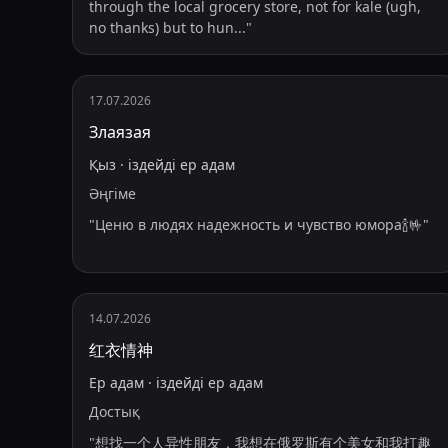
through the local grocery store, not for kale (ugh,
no thanks) but to hun
...
"
17.07.2026
Злаязая
Қыз
·
іздейді
ер адам
Әңгіме
"
Ценю в людях надежность и чувство юмора🍾🤟
"
14.07.2026
红衣情神
Ер адам
·
іздейді
ер адам
Достық
"
想找一个人异性朋友，我想在俄罗斯有个美女和我打趣