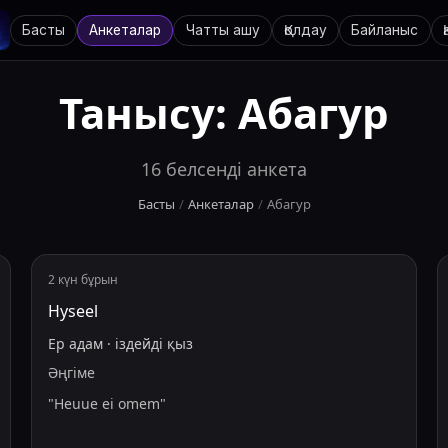
Басты
Анкеталар
Чатты ашу
Қолдау
Байланыс
Танысу:
Абагур
16
белсенді анкета
Басты
/
Анкеталар
/
Абагур
2 күн бұрын
Hyseel
Ер адам
·
іздейді
қыз
Әңгіме
"
Heuue ei omem
"