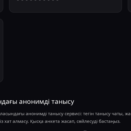
ндағы анонимді танысу
ласындағы анонимді танысу сервисі: тегін танысу чаты, 
із хат алмасу. Қысқа анкета жасап, сөйлесуді бастаңыз.