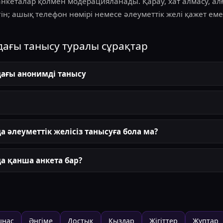
анкеталар қолмен модерацияланады. Қарау, хат алмасу, а
ін; ашық телефон нөмірі немесе әлеуметтік желі қажет еме
дағы танысу туралы сұрақтар
дағы анонимді танысу
а әлеуметтік желісіз танысуға бола ма?
а қанша анкета бар?
ынас
Әңгіме
Достық
Қыздар
Жігіттер
Жұптар