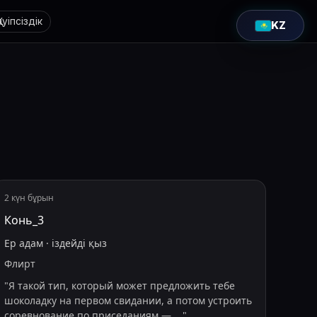
Қауіпсіздік
KZ
2 күн бұрын
Конь_3
Ер адам
·
іздейді
қыз
Флирт
"
Я такой тип, который может предложить тебе
шоколадку на первом свидании, а потом устроить
соревнование по приседаниям —
...
"