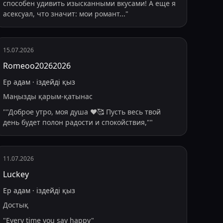
способен удивить изысканными вкусами! А еще я
асексуал, что значит: мои романт
...
"
15.07.2026
Romeoo20262026
Ер адам
·
іздейді
қыз
Маңызды қарым-қатынас
"
"Доброе утро, моя душа ❤️🥰 Пусть весь твой
день будет полон радости и спокойствия,"
"
11.07.2026
Luckey
Ер адам
·
іздейді
қыз
Достық
"
Every time you say happy
"