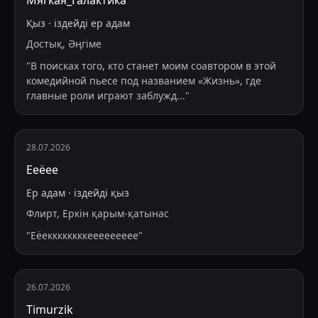
Мягкая_Галактика
Қыз
·
іздейді
ер адам
Достық, Әңгіме
"
В поисках того, кто станет моим соавтором в этой
комедийной пьесе под названием «Жизнь», где
главные роли играют заблужд
...
"
28.07.2026
Ееёее
Ер адам
·
іздейді
қыз
Флирт, Еркін қарым-қатынас
"
Еёеккккккккеееееееее
"
26.07.2026
Timurzik