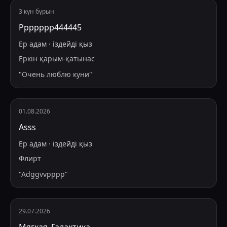
3 күн бұрын
Ррррррр444445
Ер адам
·
іздейді
қыз
Еркін қарым-қатынас
"
Очень люблю куни
"
01.08.2026
Asss
Ер адам
·
іздейді
қыз
Флирт
"
Adggvvpppp
"
29.07.2026