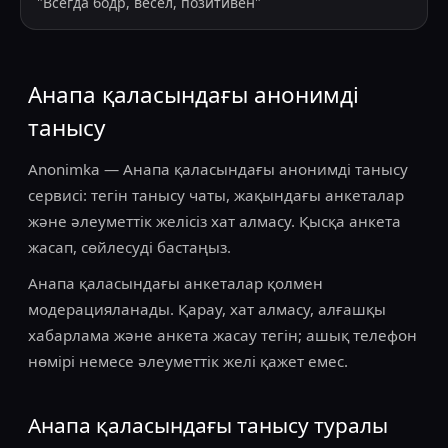
"
Всегда бодр, весел, позитивен
"
Анапа қаласындағы анонимді
танысу
Anonimka — Анапа қаласындағы анонимді танысу
сервисі: тегін танысу чаты, жақындағы анкеталар
және әлеуметтік желісіз хат алмасу. Қысқа анкета
жасап, сөйлесуді бастаңыз.
Анапа қаласындағы анкеталар қолмен
модерацияланады. Қарау, хат алмасу, алғашқы
хабарлама және анкета жасау тегін; ашық телефон
нөмірі немесе әлеуметтік желі қажет емес.
Анапа қаласындағы танысу туралы