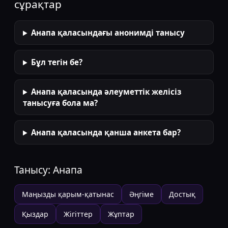
сұрақтар
Анапа қаласындағы анонимді танысу
Бұл тегін бе?
Анапа қаласында әлеуметтік желісіз
танысуға бола ма?
Анапа қаласында қанша анкета бар?
Танысу:
Анапа
Маңызды қарым-қатынас
Әңгіме
Достық
Қыздар
Жігіттер
Жұптар