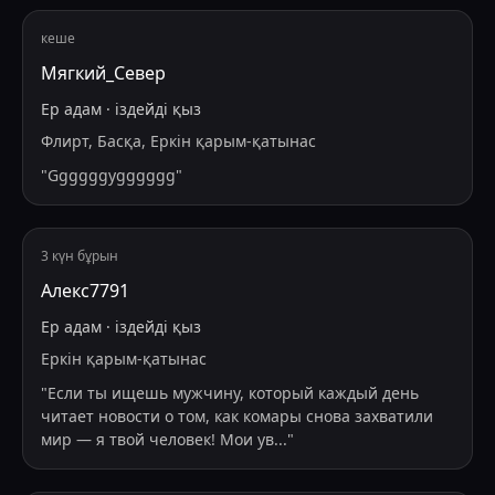
кеше
Мягкий_Север
Ер адам
·
іздейді
қыз
Флирт, Басқа, Еркін қарым-қатынас
"
Ggggggygggggg
"
3 күн бұрын
Алекс7791
Ер адам
·
іздейді
қыз
Еркін қарым-қатынас
"
Если ты ищешь мужчину, который каждый день
читает новости о том, как комары снова захватили
мир — я твой человек! Мои ув
...
"