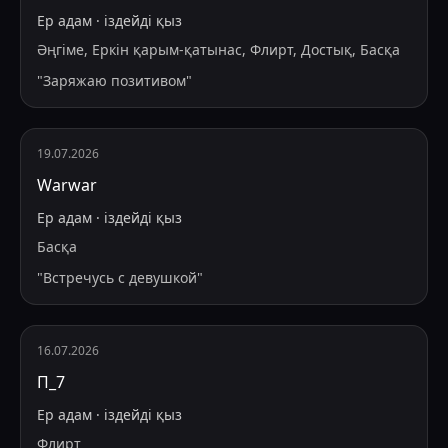
Ер адам
·
іздейді
қыз
Әңгіме, Еркін қарым-қатынас, Флирт, Достық, Басқа
"
Заряжаю позитивом
"
19.07.2026
Warwar
Ер адам
·
іздейді
қыз
Басқа
"
Встречусь с девушкой
"
16.07.2026
П_7
Ер адам
·
іздейді
қыз
Флирт