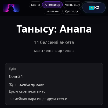
Басты
Анкеталар
Чатты ашу
Қолдау
KZ
Байланыс
Қауіпсіздік
Танысу:
Анапа
14
белсенді анкета
Басты
/
Анкеталар
/
Анапа
бүгін
Соня34
Жұп
·
іздейді
ер адам
Еркін қарым-қатынас
"
Семейная пара ищет друга семьи
"