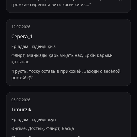
громкие сирены и вить косички из
...
"
12.07.2026
Серёга_1
Ер адам
·
іздейді
қыз
Флирт, Маңызды қарым-қатынас, Еркін қарым-
қатынас
"
Грусть, тоску оставь в прихожей. Заходи с весёлой
рожей! 🤣
"
06.07.2026
Timurzik
Ер адам
·
іздейді
жұп
Әңгіме, Достық, Флирт, Басқа