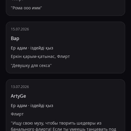
"
Рома ооо имм
"
15.07.2026
Вар
Ер адам
·
іздейді
қыз
Еркін қарым-қатынас, Флирт
"
Девушку для секса
"
13.07.2026
ArtyGe
Ер адам
·
іздейді
қыз
Флирт
"
Ищу свою музу, чтобы творить шедевры из
банального флирта! Если ты умеешь танцевать под