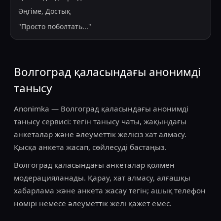
Әңгіме, Достық
"
Просто поболтать...
"
Волгоград қаласындағы анонимді
танысу
Anonimka — Волгоград қаласындағы анонимді
танысу сервисі: тегін танысу чаты, жақындағы
анкеталар және әлеуметтік желісіз хат алмасу.
Қысқа анкета жасап, сөйлесуді бастаңыз.
Волгоград қаласындағы анкеталар қолмен
модерацияланады. Қарау, хат алмасу, алғашқы
хабарлама және анкета жасау тегін; ашық телефон
нөмірі немесе әлеуметтік желі қажет емес.