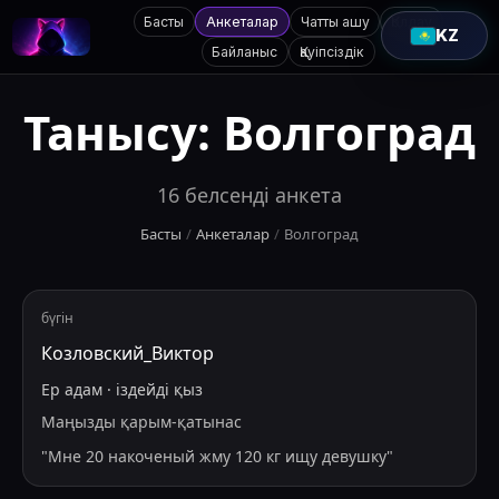
Басты
Анкеталар
Чатты ашу
Қолдау
KZ
Байланыс
Қауіпсіздік
Танысу:
Волгоград
16
белсенді анкета
Басты
/
Анкеталар
/
Волгоград
бүгін
Козловский_Виктор
Ер адам
·
іздейді
қыз
Маңызды қарым-қатынас
"
Мне 20 накоченый жму 120 кг ищу девушку
"