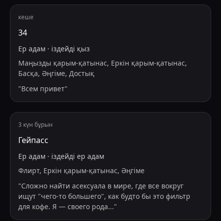
кеше
34
Ер адам
·
іздейді
қыз
Маңызды қарым-қатынас, Еркін қарым-қатынас,
Басқа, Әңгіме, Достық
"
Всем привет
"
3 күн бұрын
Гейпасс
Ер адам
·
іздейді
ер адам
Флирт, Еркін қарым-қатынас, Әңгіме
"
Сложно найти асексуала в мире, где все вокруг
ищут "чего-то большего", как будто бы это фильтр
для кофе. Я — своего рода
...
"