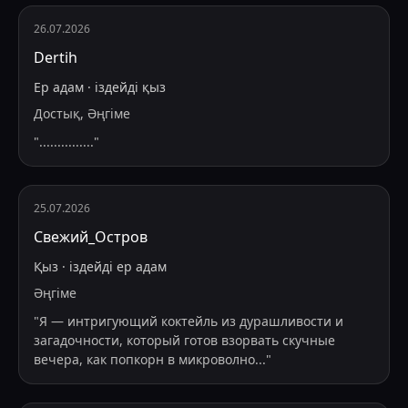
26.07.2026
Dertih
Ер адам
·
іздейді
қыз
Достық, Әңгіме
"
...............
"
25.07.2026
Свежий_Остров
Қыз
·
іздейді
ер адам
Әңгіме
"
Я — интригующий коктейль из дурашливости и
загадочности, который готов взорвать скучные
вечера, как попкорн в микроволно
...
"