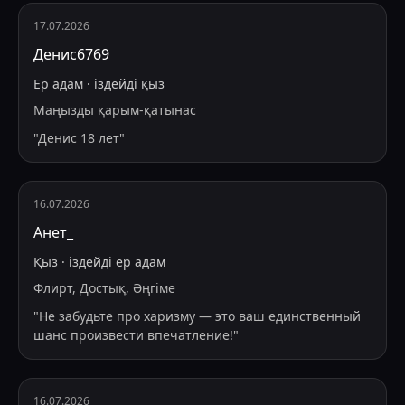
17.07.2026
Денис6769
Ер адам
·
іздейді
қыз
Маңызды қарым-қатынас
"
Денис 18 лет
"
16.07.2026
Анет_
Қыз
·
іздейді
ер адам
Флирт, Достық, Әңгіме
"
Не забудьте про харизму — это ваш единственный
шанс произвести впечатление!
"
16.07.2026