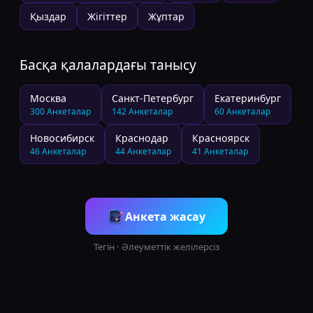
Қыздар
Жігіттер
Жұптар
Басқа қалалардағы танысу
Москва
Санкт-Петербург
Екатеринбург
300
Анкеталар
142
Анкеталар
60
Анкеталар
Новосибирск
Краснодар
Красноярск
46
Анкеталар
44
Анкеталар
41
Анкеталар
Анкета жасау
Тегін · Әлеуметтік желілерсіз