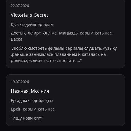
22.07.2026
Victoria_s_Secret
Қыз
·
іздейді
ер адам
Достық, Флирт, Әңгіме, Маңызды қарым-қатынас,
Басқа
"
Люблю смотреть фильмы,сериалы слушать,музыку
,раньше занималась плаванием и каталась на
роликах,если,есть,что спросить
...
"
19.07.2026
Нежная_Молния
Ер адам
·
іздейді
қыз
Еркін қарым-қатынас
"
Ищу нови опт
"