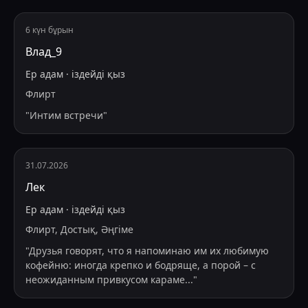
6 күн бұрын
Влад_9
Ер адам
·
іздейді
қыз
Флирт
"
Интим встречи
"
31.07.2026
Лек
Ер адам
·
іздейді
қыз
Флирт, Достық, Әңгіме
"
Друзья говорят, что я напоминаю им их любимую
кофейню: иногда крепко и бодряще, а порой – с
неожиданным привкусом караме
...
"