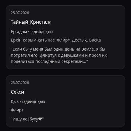
25.07.2026
Тайный_Кристалл
Ер адам
·
іздейді
қыз
Еркін қарым-қатынас, Флирт, Достық, Басқа
"
Если бы у меня был один день на Земле, я бы
потратил его, флиртуя с девушками и прося их
поделиться последними секретами
...
"
23.07.2026
Секси
Қыз
·
іздейді
қыз
Флирт
"
Ищу лезбуху❤️
"