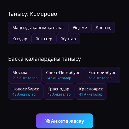
Танысу:
Кемерово
Маңызды қарым-қатынас
Әңгіме
Достық
Қыздар
Жігіттер
Жұптар
Басқа қалалардағы танысу
Москва
Санкт-Петербург
Екатеринбург
295
Анкеталар
142
Анкеталар
58
Анкеталар
Новосибирск
Краснодар
Красноярск
48
Анкеталар
43
Анкеталар
41
Анкеталар
🚀
Анкета жасау