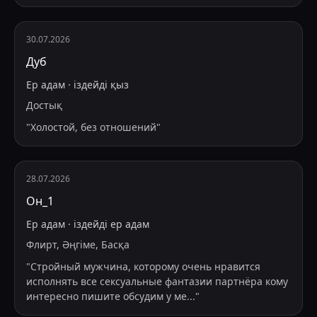
30.07.2026
Дуб
Ер адам
·
іздейді
қыз
Достық
"
Холостой, без отношений
"
28.07.2026
Он_1
Ер адам
·
іздейді
ер адам
Флирт, Әңгіме, Басқа
"
Стройный мужчина, которому очень нравится
исполнять все сексуальные фантазии партнёра кому
интересно пишите обсудим у ме
...
"