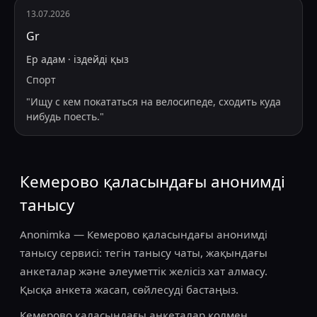
13.07.2026
Gr
Ер адам
·
іздейді
қыз
Спорт
"
Ищу с кем покататься на велосипеде, сходить куда
нибудь поесть.
"
Кемерово қаласындағы анонимді
танысу
Anonimka — Кемерово қаласындағы анонимді
танысу сервисі: тегін танысу чаты, жақындағы
анкеталар және әлеуметтік желісіз хат алмасу.
Қысқа анкета жасап, сөйлесуді бастаңыз.
Кемерово қаласындағы анкеталар қолмен