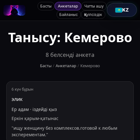
Басты
Анкеталар
Чатты ашу
Қолдау
KZ
Байланыс
Қауіпсіздік
Танысу:
Кемерово
8
белсенді анкета
Басты
/
Анкеталар
/
Кемерово
6 күн бұрын
элик
Ер адам
·
іздейді
қыз
Еркін қарым-қатынас
"
ищу женщину без комплексов.готовой к любым
эксперементам.
"