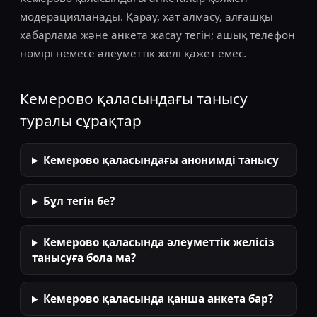
модерацияланады. Қарау, хат алмасу, алғашқы
хабарлама және анкета жасау тегін; ашық телефон
нөмірі немесе әлеуметтік желі қажет емес.
Кемерово қаласындағы танысу
туралы сұрақтар
Кемерово қаласындағы анонимді танысу
Бұл тегін бе?
Кемерово қаласында әлеуметтік желісіз
танысуға бола ма?
Кемерово қаласында қанша анкета бар?