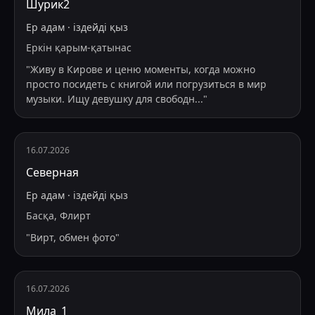
Шурик2
Ер адам
·
іздейді
қыз
Еркін қарым-қатынас
"
Живу в Кирове и ценю моменты, когда можно
просто посидеть с книгой или погрузиться в мир
музыки. Ищу девушку для свободн
...
"
16.07.2026
Северная
Ер адам
·
іздейді
қыз
Басқа, Флирт
"
Вирт, обмен фото
"
16.07.2026
Мила_1