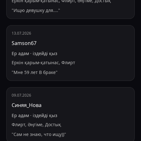
Еркін қарым-қатынас, Флирт, Әңгіме, Достық
"
Ищю девушку для....
"
13.07.2026
Samson67
Ер адам
·
іздейді
қыз
Еркін қарым-қатынас, Флирт
"
Мне 59 лет В браке
"
09.07.2026
Синяя_Нова
Ер адам
·
іздейді
қыз
Флирт, Әңгіме, Достық
"
Сам не знаю, что ищу))
"