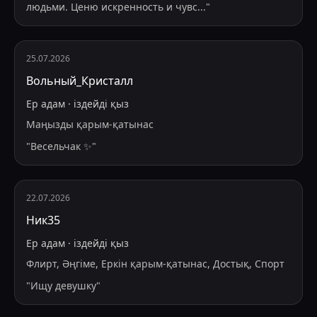
людьми. Ценю искренность и чувс
...
"
25.07.2026
Вольный_Кристалл
Ер адам
·
іздейді
қыз
Маңызды қарым-қатынас
"
Весельчак ✨
"
22.07.2026
Ник35
Ер адам
·
іздейді
қыз
Флирт, Әңгіме, Еркін қарым-қатынас, Достық, Спорт
"
Ищу девушку
"