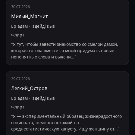
30.07.2026
Милый_Магнит
Ер адам
·
іздейді
қыз
Флирт
"
Я тут, чтобы завести знакомство со смелой дамой,
которая готова вместе со мной придумать новые
непонятные слова и выясни
...
"
29.07.2026
Легкий_Остров
Ер адам
·
іздейді
қыз
Флирт
"
Я — экспериментальный образец жизнерадостного
социопата, немного похожий на
среднестатистическую капусту. Ищу женщину от
...
"