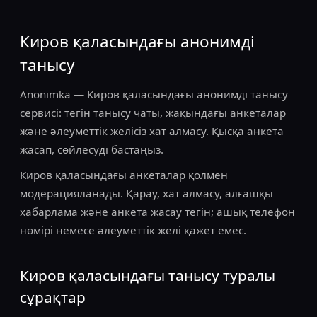
Киров қаласындағы анонимді
танысу
Anonimka — Киров қаласындағы анонимді танысу
сервисі: тегін танысу чаты, жақындағы анкеталар
және әлеуметтік желісіз хат алмасу. Қысқа анкета
жасап, сөйлесуді бастаңыз.
Киров қаласындағы анкеталар қолмен
модерацияланады. Қарау, хат алмасу, алғашқы
хабарлама және анкета жасау тегін; ашық телефон
нөмірі немесе әлеуметтік желі қажет емес.
Киров қаласындағы танысу туралы
сұрақтар