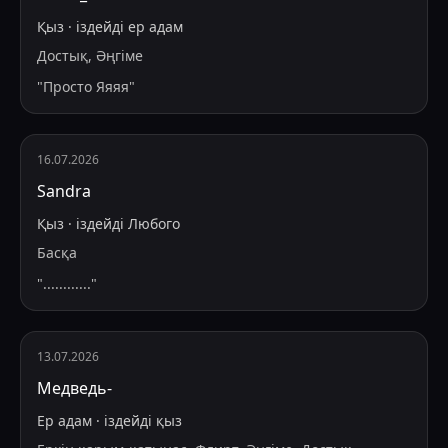
Қыз
·
іздейді
ер адам
Достық, Әңгіме
"
Просто Яяяя
"
16.07.2026
Sandra
Қыз
·
іздейді
Любого
Басқа
"
............
"
13.07.2026
Медведь-
Ер адам
·
іздейді
қыз