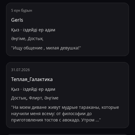
5 күн бұрын
Gerls
Қыз
·
іздейді
ер адам
Әңгіме, Достық
"
Ищу общение , милая девушка!
"
31.07.2026
Теплая_Галактика
Қыз
·
іздейді
ер адам
Достық, Флирт, Әңгіме
"
На моем диване живут мудрые тараканы, которые
научили меня всему: от философии до
приготовления тостов с авокадо. Утром
...
"