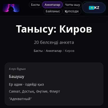
Басты
Анкеталар
Чатты ашу
Қолдау
KZ
Байланыс
Қауіпсіздік
Танысу:
Киров
20
белсенді анкета
Басты
/
Анкеталар
/
Киров
4 күн бұрын
Башушу
Ер адам
·
іздейді
қыз
Саяхат, Достық, Әңгіме, Флирт
"
Адекватный
"