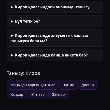
Киров қаласындағы анонимді танысу
Бұл тегін бе?
Киров қаласында әлеуметтік желісіз
танысуға бола ма?
Киров қаласында қанша анкета бар?
Танысу:
Киров
Маңызды қарым-қатынас
Әңгіме
Достық
Қыздар
Жігіттер
Жұптар