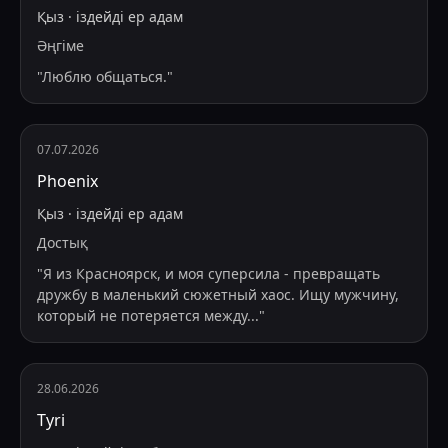
Қыз
·
іздейді
ер адам
Әңгіме
"
Люблю общаться.
"
07.07.2026
Phoenix
Қыз
·
іздейді
ер адам
Достық
"
Я из Красноярск, и моя суперсила - превращать
дружбу в маленький сюжетный хаос. Ищу мужчину,
который не потеряется между
...
"
28.06.2026
Tyri