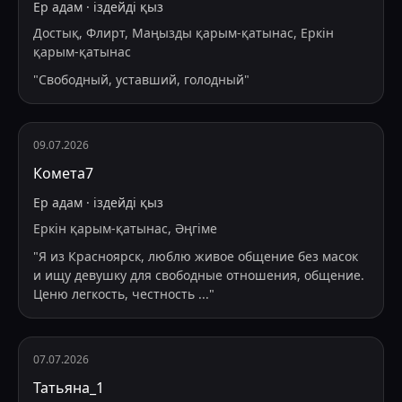
Ер адам
·
іздейді
қыз
Достық, Флирт, Маңызды қарым-қатынас, Еркін
қарым-қатынас
"
Свободный, уставший, голодный
"
09.07.2026
Комета7
Ер адам
·
іздейді
қыз
Еркін қарым-қатынас, Әңгіме
"
Я из Красноярск, люблю живое общение без масок
и ищу девушку для свободные отношения, общение.
Ценю легкость, честность
...
"
07.07.2026
Татьяна_1