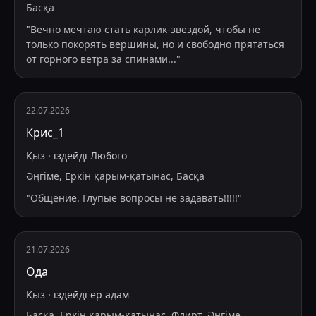
Басқа
"
Вечно мечтаю стать карлик-звездой, чтобы не
только покорять вершины, но и свободно прятаться
от горного ветра за спинами
...
"
22.07.2026
Крис_1
Қыз
·
іздейді
Любого
Әңгіме, Еркін қарым-қатынас, Басқа
"
Общение. Глупые вопросы не задавать!!!!!
"
21.07.2026
Ода
Қыз
·
іздейді
ер адам
Басқа, Еркін қарым-қатынас, Флирт, Әңгіме