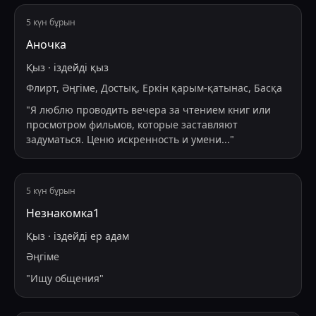
5 күн бұрын
Аночка
Қыз
·
іздейді
қыз
Флирт, Әңгіме, Достық, Еркін қарым-қатынас, Басқа
"
Я люблю проводить вечера за чтением книг или
просмотром фильмов, которые заставляют
задуматься. Ценю искренность и умени
...
"
5 күн бұрын
Незнакомка1
Қыз
·
іздейді
ер адам
Әңгіме
"
Ищу общения
"