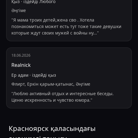
Қыз
·
іздейді
Любого
Әңгіме
"
Я мама троих детей,жена сво . Хотела
познакомиться может есть тут тоже такие девушки
которые ждут своих мужей с войны ну
...
"
18.06.2026
Realnick
Ер адам
·
іздейді
қыз
Флирт, Еркін қарым-қатынас, Әңгіме
"
Люблю активный отдых и интересные беседы.
Ценю искренность и чувство юмора.
"
Красноярск қаласындағы