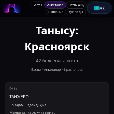
Басты
Анкеталар
Чатты ашу
Қолдау
KZ
Байланыс
Қауіпсіздік
Танысу:
Красноярск
42
белсенді анкета
Басты
/
Анкеталар
/
Красноярск
бүгін
ТАНЖЕРО
Ер адам
·
іздейді
қыз
Маңызды қарым-қатынас