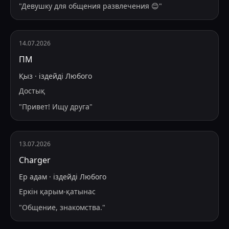
"
Девушку для общения развлечения 😊
"
14.07.2026
ПМ
Қыз
·
іздейді
Любого
Достық
"
Привет! Ищу друга
"
13.07.2026
Charger
Ер адам
·
іздейді
Любого
Еркін қарым-қатынас
"
Общение, знакомства.
"