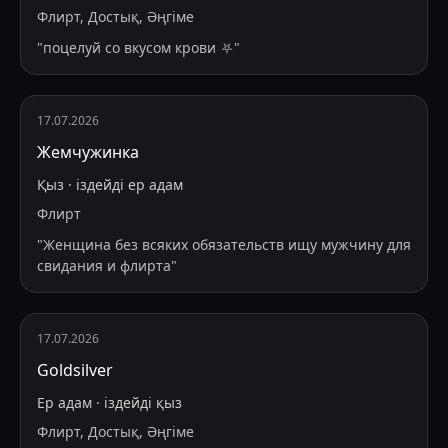
Флирт, Достық, Әңгіме
"
поцелуй со вкусом крови ⛧
"
17.07.2026
Жемчужинка
Қыз
·
іздейді
ер адам
Флирт
"
Женщина без всяких обязательств ищу мужчину для
свидания и флирта
"
17.07.2026
Goldsilver
Ер адам
·
іздейді
қыз
Флирт, Достық, Әңгіме