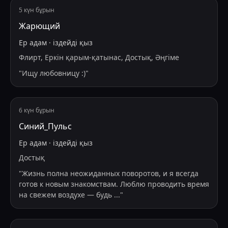
5 күн бұрын
Жарющий
Ер адам
·
іздейді
қыз
Флирт, Еркін қарым-қатынас, Достық, Әңгіме
"
Ищу любовницу :)
"
6 күн бұрын
Синий_Пульс
Ер адам
·
іздейді
қыз
Достық
"
Жизнь полна неожиданных поворотов, и я всегда
готов к новым знакомствам. Люблю проводить время
на свежем воздухе — будь
...
"