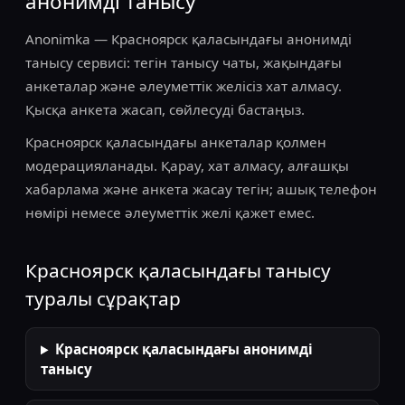
анонимді танысу
Anonimka — Красноярск қаласындағы анонимді
танысу сервисі: тегін танысу чаты, жақындағы
анкеталар және әлеуметтік желісіз хат алмасу.
Қысқа анкета жасап, сөйлесуді бастаңыз.
Красноярск қаласындағы анкеталар қолмен
модерацияланады. Қарау, хат алмасу, алғашқы
хабарлама және анкета жасау тегін; ашық телефон
нөмірі немесе әлеуметтік желі қажет емес.
Красноярск қаласындағы танысу
туралы сұрақтар
Красноярск қаласындағы анонимді
танысу