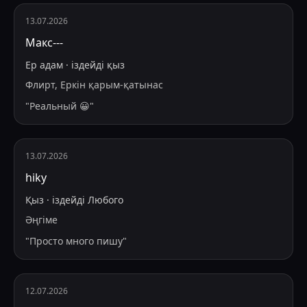
13.07.2026
Макс---
Ер адам
·
іздейді
қыз
Флирт, Еркін қарым-қатынас
"
Реальный 😀
"
13.07.2026
hiky
Қыз
·
іздейді
Любого
Әңгіме
"
Просто много пишу
"
12.07.2026