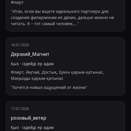
Флирт
"
Итак, если вы ищете идеального партнера для
создания филармонии из двоих, дальше можно не
читать. Я – тот самый человек,
...
"
18.07.2026
Дерзкий_Магнит
Қыз
·
іздейді
ер адам
Флирт, Әңгіме, Достық, Еркін қарым-қатынас,
Маңызды қарым-қатынас
"
Хочется новых ощущений от жизни
"
17.07.2026
розовый_ветер
Қыз
·
іздейді
ер адам