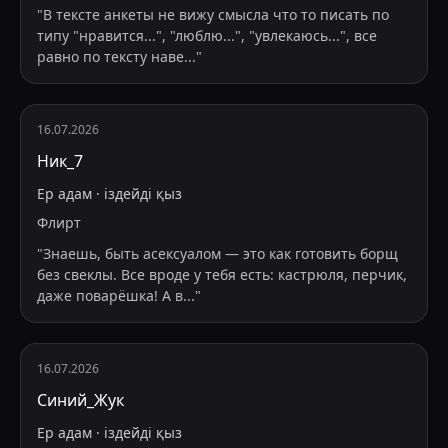
"
В тексте анкеты не вижу смысла что то писать по
типу "нравится...", "люблю...", "увлекаюсь...", все
равно по тексту наве
...
"
16.07.2026
Ник_7
Ер адам
·
іздейді
қыз
Флирт
"
Знаешь, быть асексуалом — это как готовить борщ
без свеклы. Все вроде у тебя есть: кастрюля, перчик,
даже поварёшка! А в
...
"
16.07.2026
Синий_Жук
Ер адам
·
іздейді
қыз