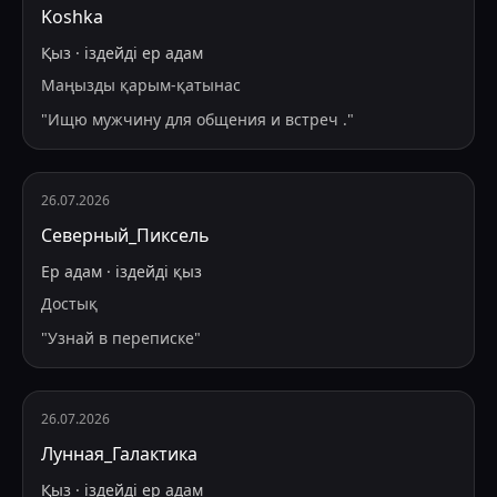
Koshka
Қыз
·
іздейді
ер адам
Маңызды қарым-қатынас
"
Ищю мужчину для общения и встреч .
"
26.07.2026
Северный_Пиксель
Ер адам
·
іздейді
қыз
Достық
"
Узнай в переписке
"
26.07.2026
Лунная_Галактика
Қыз
·
іздейді
ер адам