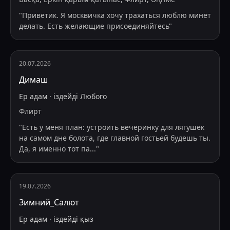
"
Приветик. Я москвичка хочу трахаться люблю минет
делать. Есть желающие присоединяйтесь
"
20.07.2026
Димаш
Ер адам
·
іздейді
Любого
Флирт
"
Есть у меня план: устроить вечеринку для лягушек
на самом дне болота, где главной гостьей будешь ты.
Да, я именно тот па
...
"
19.07.2026
Зимний_Салют
Ер адам
·
іздейді
қыз