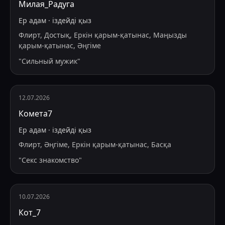
Милая_Радуга
Ер адам
·
іздейді
қыз
Флирт, Достық, Еркін қарым-қатынас, Маңызды
қарым-қатынас, Әңгіме
"
Сильный мужик
"
12.07.2026
Комета7
Ер адам
·
іздейді
қыз
Флирт, Әңгіме, Еркін қарым-қатынас, Басқа
"
Секс знакомство
"
10.07.2026
Кот_7