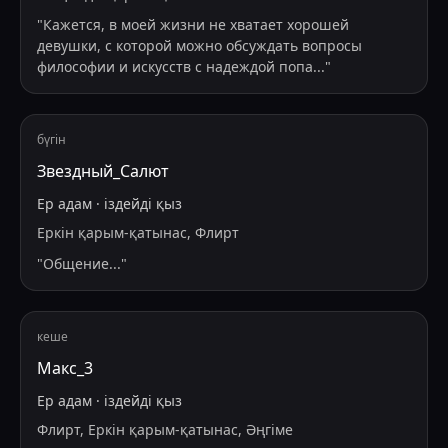
"
Кажется, в моей жизни не хватает хорошей
девушки, с которой можно обсуждать вопросы
философии и искусств с надеждой попа
...
"
бүгін
Звездный_Салют
Ер адам
·
іздейді
қыз
Еркін қарым-қатынас, Флирт
"
Общение...
"
кеше
Макс_3
Ер адам
·
іздейді
қыз
Флирт, Еркін қарым-қатынас, Әңгіме