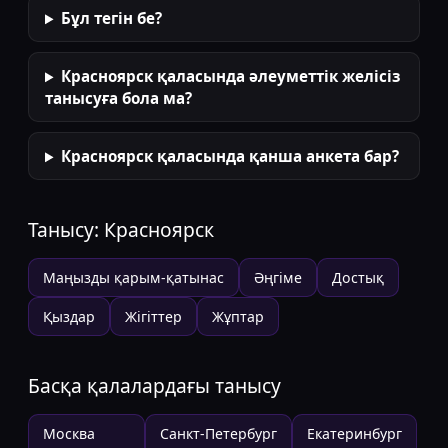
Бұл тегін бе?
Красноярск қаласында әлеуметтік желісіз
танысуға бола ма?
Красноярск қаласында қанша анкета бар?
Танысу:
Красноярск
Маңызды қарым-қатынас
Әңгіме
Достық
Қыздар
Жігіттер
Жұптар
Басқа қалалардағы танысу
Москва
Санкт-Петербург
Екатеринбург