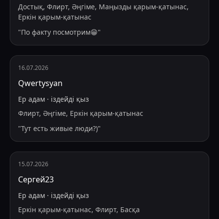
Достық, Флирт, Әңгіме, Маңызды қарым-қатынас,
Еркін қарым-қатынас
"
По факту посмотрим😁
"
16.07.2026
Qwertysyan
Ер адам
·
іздейді
қыз
Флирт, Әңгіме, Еркін қарым-қатынас
"
Тут есть живые люди?)
"
15.07.2026
Сергей23
Ер адам
·
іздейді
қыз
Еркін қарым-қатынас, Флирт, Басқа