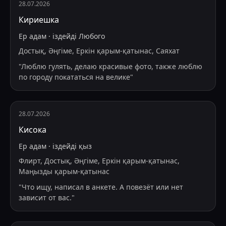
28.07.2026
Кириешка
Ер адам
·
іздейді
Любого
Достық, Әңгіме, Еркін қарым-қатынас, Саяхат
"
Люблю гулять, делаю красивые фото, также люблю
по городу покататься на велике
"
28.07.2026
Кисока
Ер адам
·
іздейді
қыз
Флирт, Достық, Әңгіме, Еркін қарым-қатынас,
Маңызды қарым-қатынас
"
Что ищу, написал в анкете. А повезёт или нет
зависит от вас.
"