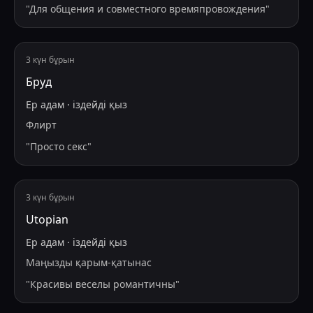
"
Для общения и совместного времяпровождения
"
3 күн бұрын
Бруд
Ер адам
·
іздейді
қыз
Флирт
"
Просто секс
"
3 күн бұрын
Utopian
Ер адам
·
іздейді
қыз
Маңызды қарым-қатынас
"
Красивы веселы романтичны
"