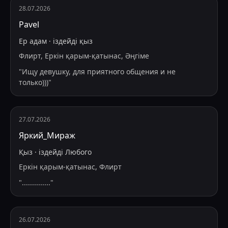
28.07.2026
Pavel
Ер адам
·
іздейді
қыз
Флирт, Еркін қарым-қатынас, Әңгіме
"
Ищу девушку, для приятного общения и не
только)))
"
27.07.2026
Яркий_Мираж
Қыз
·
іздейді
Любого
Еркін қарым-қатынас, Флирт
"
..............
"
26.07.2026