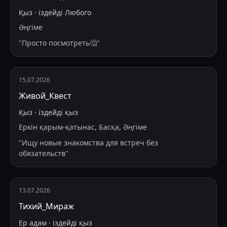
Қыз
·
іздейді
Любого
Әңгіме
"
Просто посмотреть🤔
"
15.07.2026
Живой_Квест
Қыз
·
іздейді
қыз
Еркін қарым-қатынас, Басқа, Әңгіме
"
Ищу новые знакомства для встреч без
обязательств
"
13.07.2026
Тихий_Мираж
Ер адам
·
іздейді
қыз