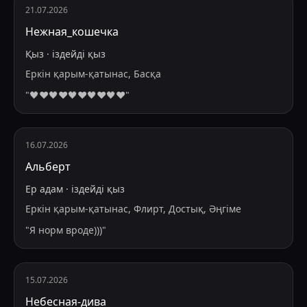
21.07.2026
Нежная_кошечка
Қыз
·
іздейді
қыз
Еркін қарым-қатынас, Басқа
"
🖤❤️🖤❤️🖤❤️🖤❤️🖤❤️
"
16.07.2026
Альберт
Ер адам
·
іздейді
қыз
Еркін қарым-қатынас, Флирт, Достық, Әңгіме
"
Я норм вроде)))
"
15.07.2026
Небесная-дива