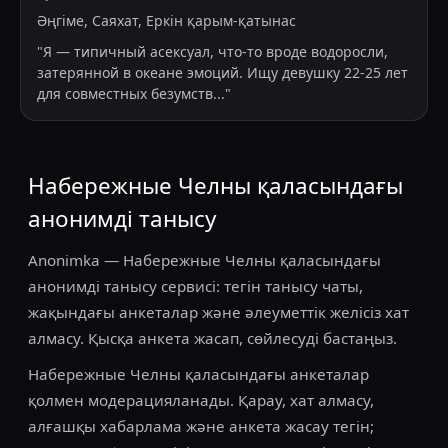
Әңгіме, Саяхат, Еркін қарым-қатынас
"
Я — типичный асексуал, что-то вроде водоросли,
затерянной в океане эмоций. Ищу девушку 22-25 лет
для совместных безумств
...
"
Набережные Челны қаласындағы
анонимді танысу
Anonimka — Набережные Челны қаласындағы
анонимді танысу сервисі: тегін танысу чаты,
жақындағы анкеталар және әлеуметтік желісіз хат
алмасу. Қысқа анкета жасап, сөйлесуді бастаңыз.
Набережные Челны қаласындағы анкеталар
қолмен модерацияланады. Қарау, хат алмасу,
алғашқы хабарлама және анкета жасау тегін;