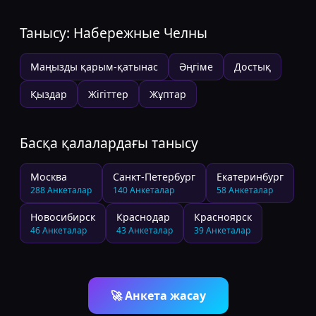
Танысу:
Набережные Челны
Маңызды қарым-қатынас
Әңгіме
Достық
Қыздар
Жігіттер
Жұптар
Басқа қалалардағы танысу
Москва
Санкт-Петербург
Екатеринбург
288
Анкеталар
140
Анкеталар
58
Анкеталар
Новосибирск
Краснодар
Красноярск
46
Анкеталар
43
Анкеталар
39
Анкеталар
🚀
Анкета жасау