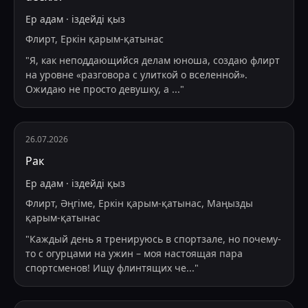
Ер адам
·
іздейді
қыз
Флирт, Еркін қарым-қатынас
"
Я, как неподдающийся делам юноша, создаю флирт
на уровне «разговора с улиткой о вселенной».
Ожидаю не просто девушку, а
...
"
26.07.2026
Рак
Ер адам
·
іздейді
қыз
Флирт, Әңгіме, Еркін қарым-қатынас, Маңызды
қарым-қатынас
"
Каждый день я тренируюсь в спортзале, но почему-
то с огурцами на ужин – моя настоящая пара
спортсменов! Ищу флинтящих че
...
"