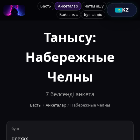
Басты
Анкеталар
Чатты ашу
Қолдау
KZ
Байланыс
Қауіпсіздік
Танысу:
Набережные
Челны
7
белсенді анкета
Басты
/
Анкеталар
/
Набережные Челны
бүгін
deexxx