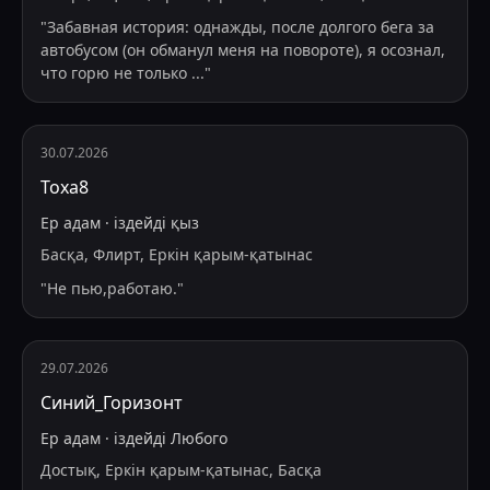
"
Забавная история: однажды, после долгого бега за
автобусом (он обманул меня на повороте), я осознал,
что горю не только
...
"
30.07.2026
Тоха8
Ер адам
·
іздейді
қыз
Басқа, Флирт, Еркін қарым-қатынас
"
Не пью,работаю.
"
29.07.2026
Синий_Горизонт
Ер адам
·
іздейді
Любого
Достық, Еркін қарым-қатынас, Басқа