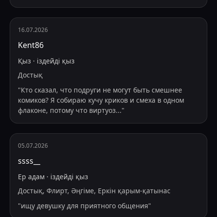
16.07.2026
Kent86
Қыз
·
іздейді
қыз
Достық
"
Кто сказал, что подруги не могут быть смешнее
комиков? Я собираю кучу криков и смеха в одном
флаконе, потому что виртуоз
...
"
05.07.2026
ssss__
Ер адам
·
іздейді
қыз
Достық, Флирт, Әңгіме, Еркін қарым-қатынас
"
ищу девушку для приятного общения
"