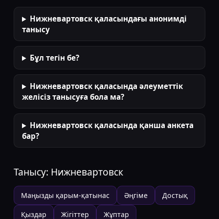
Нижневартовск қаласындағы анонимді
танысу
Бұл тегін бе?
Нижневартовск қаласында әлеуметтік
желісіз танысуға бола ма?
Нижневартовск қаласында қанша анкета
бар?
Танысу:
Нижневартовск
Маңызды қарым-қатынас
Әңгіме
Достық
Қыздар
Жігіттер
Жұптар