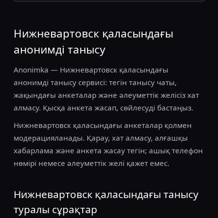
Нижневартовск қаласындағы
анонимді танысу
Anonimka — Нижневартовск қаласындағы
анонимді танысу сервисі: тегін танысу чаты,
жақындағы анкеталар және әлеуметтік желісіз хат
алмасу. Қысқа анкета жасап, сөйлесуді бастаңыз.
Нижневартовск қаласындағы анкеталар қолмен
модерацияланады. Қарау, хат алмасу, алғашқы
хабарлама және анкета жасау тегін; ашық телефон
нөмірі немесе әлеуметтік желі қажет емес.
Нижневартовск қаласындағы танысу
туралы сұрақтар