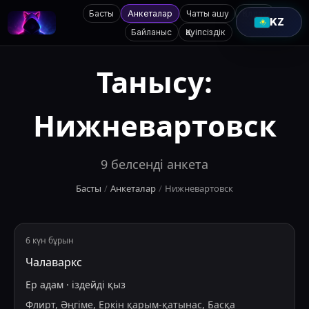
Басты
Анкеталар
Чатты ашу
Қолдау
KZ
Байланыс
Қауіпсіздік
Танысу:
Нижневартовск
9
белсенді анкета
Басты
/
Анкеталар
/
Нижневартовск
6 күн бұрын
Чалаваркс
Ер адам
·
іздейді
қыз
Флирт, Әңгіме, Еркін қарым-қатынас, Басқа