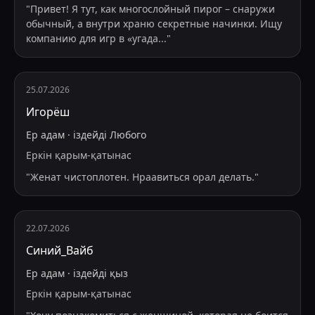
"
Привет! Я тут, как многослойный пирог – снаружи
обычный, а внутри храню секретные начинки. Ищу
компанию для игр в «угада
...
"
25.07.2026
Игорёш
Ер адам
·
іздейді
Любого
Еркін қарым-қатынас
"
Женат чистоплотен. Нраавиться орал делать.
"
22.07.2026
Синий_Вайб
Ер адам
·
іздейді
қыз
Еркін қарым-қатынас