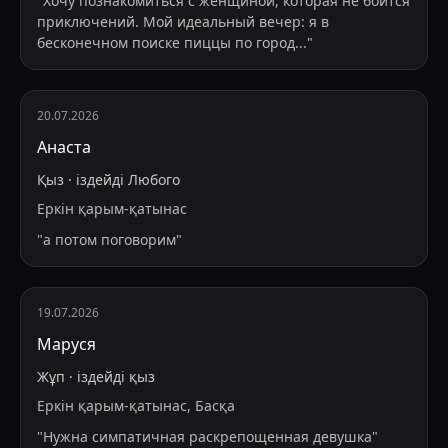
"
Хочу познакомиться с женщиной, которая не боится
приключений. Мой идеальный вечер: я в
бесконечном поиске пиццы по город
...
"
20.07.2026
Анаста
Қыз
·
іздейді
Любого
Еркін қарым-қатынас
"
а потом поговорим
"
19.07.2026
Маруся
Жұп
·
іздейді
қыз
Еркін қарым-қатынас, Басқа
"
Нужна симпатичная раскрепощенная девушка
"