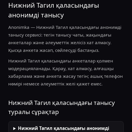
Нижний Тагил қаласындағы
анонимді танысу
Anonimka — Нижний Тагил қаласындағы анонимді
танысу сервисі: тегін танысу чаты, жақындағы
анкеталар және әлеуметтік желісіз хат алмасу.
Қысқа анкета жасап, сөйлесуді бастаңыз.
Нижний Тагил қаласындағы анкеталар қолмен
модерацияланады. Қарау, хат алмасу, алғашқы
хабарлама және анкета жасау тегін; ашық телефон
нөмірі немесе әлеуметтік желі қажет емес.
Нижний Тагил қаласындағы танысу
туралы сұрақтар
Нижний Тагил қаласындағы анонимді