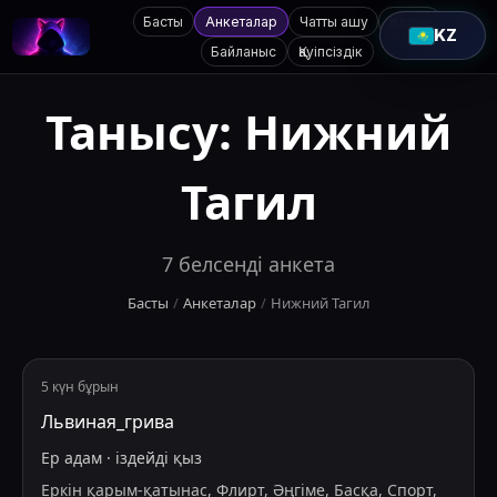
Басты
Анкеталар
Чатты ашу
Қолдау
KZ
Байланыс
Қауіпсіздік
Танысу:
Нижний
Тагил
7
белсенді анкета
Басты
/
Анкеталар
/
Нижний Тагил
5 күн бұрын
Львиная_грива
Ер адам
·
іздейді
қыз
Еркін қарым-қатынас, Флирт, Әңгіме, Басқа, Спорт,