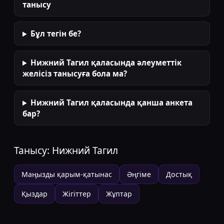
танысу
Бұл тегін бе?
Нижний Тагил қаласында әлеуметтік
желісіз танысуға бола ма?
Нижний Тагил қаласында қанша анкета
бар?
Танысу:
Нижний Тагил
Маңызды қарым-қатынас
Әңгіме
Достық
Қыздар
Жігіттер
Жұптар