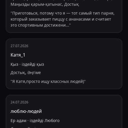
Маңызды қарым-қатынас, Достық
"
Приготовься, потому что я — тот самый тип парня,
который заказывает пиццу с ананасами и считает
это спортивным достижени
...
"
27.07.2026
Катя_1
Қыз
·
іздейді
қыз
Достық, Әңгіме
"
Я Катя,просто ищу классных людей)
"
24.07.2026
люблю-людей
Ер адам
·
іздейді
Любого