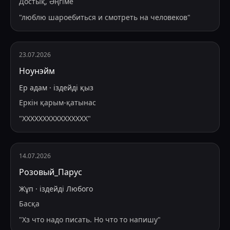
Достық, Әңгіме
"
люблю шароебиться и смотреть на человеков
"
23.07.2026
Ноунэйм
Ер адам
·
іздейді
қыз
Еркін қарым-қатынас
"
ХХХХХХХХХХХХХХХХ
"
14.07.2026
Розовый_Парус
Жұп
·
іздейді
Любого
Басқа
"
Хз что надо писать. Но что то напишу
"