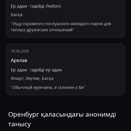
Ер адам
·
іздейді
Любого
Басқа
"
Ищу скромного послушного молодого парня для
теплых дружеских отношений
"
18.06.2026
Арелав
Ер адам
·
іздейді
ер адам
Флирт, Әңгіме, Басқа
"
Обычный мужчина, я склонен к би
"
Оренбург қаласындағы анонимді
танысу