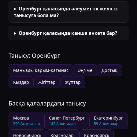
Оренбург қаласында әлеуметтік желісіз
танысуға бола ма?
Оренбург қаласында қанша анкета бар?
Танысу:
Оренбург
Маңызды қарым-қатынас
Әңгіме
Достық
Қыздар
Жігіттер
Жұптар
Басқа қалалардағы танысу
Москва
Санкт-Петербург
Екатеринбург
299
Анкеталар
142
Анкеталар
59
Анкеталар
Новосибирск
Краснодар
Красноярск