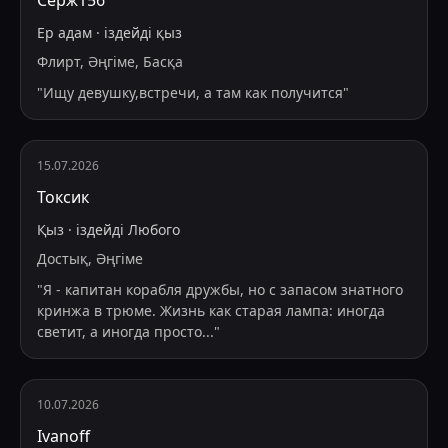
Серж156
Ер адам
·
іздейді
қыз
Флирт, Әңгіме, Басқа
"
Ищу девушку,встречи, а там как получится
"
15.07.2026
Токсик
Қыз
·
іздейді
Любого
Достық, Әңгіме
"
Я - капитан корабля дружбы, но с запасом знатного
кринжа в трюме. Жизнь как старая лампа: иногда
светит, а иногда просто
...
"
10.07.2026
Ivanoff