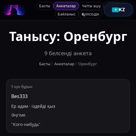
Басты
Анкеталар
Чатты ашу
Қолдау
KZ
Байланыс
Қауіпсіздік
Танысу:
Оренбург
9
белсенді анкета
Басты
/
Анкеталар
/
Оренбург
5 күн бұрын
Bes333
Ер адам
·
іздейді
қыз
Әңгіме
"
Кого-нибудь
"