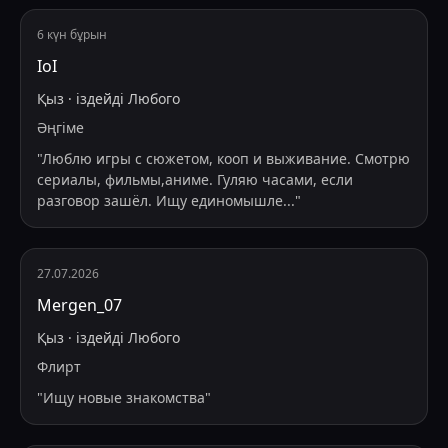
6 күн бұрын
IoI
Қыз
·
іздейді
Любого
Әңгіме
"
Люблю игры с сюжетом, кооп и выживание. Смотрю
сериалы, фильмы,аниме. Гуляю часами, если
разговор зашёл. Ищу единомышле
...
"
27.07.2026
Mergen_07
Қыз
·
іздейді
Любого
Флирт
"
Ищу новые знакомства
"