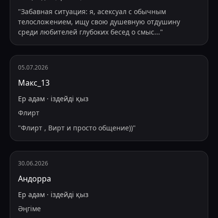
"
Забавная ситуация: я, асексуал с обычным
телосложением, ищу свою душевную отдушину
среди любителей глубоких бесед о смыс
...
"
05.07.2026
Макс_13
Ер адам
·
іздейді
қыз
Флирт
"
Флирт , Вирт и просто общение))
"
30.06.2026
Андорра
Ер адам
·
іздейді
қыз
Әңгіме