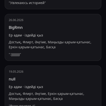
"
Увлекаюсь историей
"
26.06.2026
BigRmn
Ер адам
·
іздейді
қыз
Достық, Флирт, Әңгіме, Маңызды қарым-қатынас,
Еркін қарым-қатынас, Басқа
"
:)))))))))
"
19.05.2026
null
Ер адам
·
іздейді
қыз
Достық, Флирт, Әңгіме, Еркін қарым-қатынас,
Маңызды қарым-қатынас, Басқа
"
Всем привет :)
"