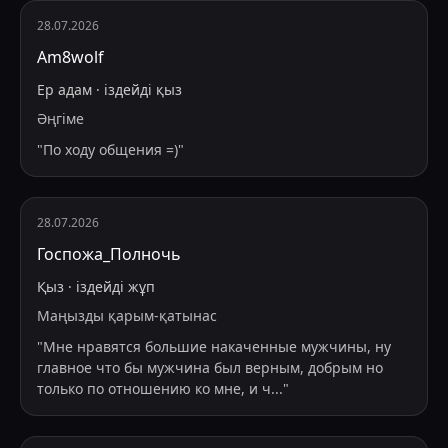
28.07.2026
Am8wolf
Ер адам
·
іздейді
қыз
Әңгіме
"
По ходу общения =)
"
28.07.2026
Госпожа_Полночь
Қыз
·
іздейді
жұп
Маңызды қарым-қатынас
"
Мне нравятся большие накаченные мужчины, ну
главное что бы мужчина был верным, добрым но
только по отношению ко мне, и ч
...
"