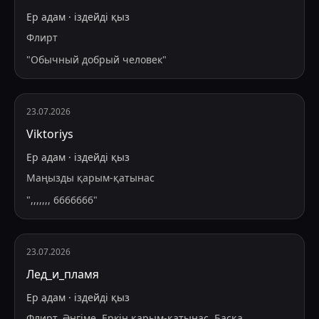
Ер адам
·
іздейді
қыз
Флирт
"
Обычный добрый человек
"
23.07.2026
Viktoriys
Ер адам
·
іздейді
қыз
Маңызды қарым-қатынас
"
,,,,,,, 6666666
"
23.07.2026
Лед_и_пламя
Ер адам
·
іздейді
қыз
Флирт, Әңгіме, Еркін қарым-қатынас, Басқа