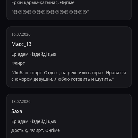
Еркін қарым-қатынас, Әңгіме
"
😊😊😊😊😊😊😊😊😊😊😊😊😊😊😊😊
"
16.07.2026
Макс_13
Ер адам
·
іздейді
қыз
Флирт
"
Люблю спорт. Отдых , на реке или в горах. Нравятся
с юмором девушки. Люблю готовить и шутить.
"
13.07.2026
Saxa
Ер адам
·
іздейді
қыз
Достық, Флирт, Әңгіме