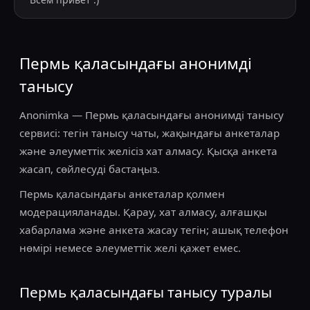
Пермь қаласындағы анонимді
танысу
Anonimka — Пермь қаласындағы анонимді танысу
сервисі: тегін танысу чаты, жақындағы анкеталар
және әлеуметтік желісіз хат алмасу. Қысқа анкета
жасап, сөйлесуді бастаңыз.
Пермь қаласындағы анкеталар қолмен
модерацияланады. Қарау, хат алмасу, алғашқы
хабарлама және анкета жасау тегін; ашық телефон
нөмірі немесе әлеуметтік желі қажет емес.
Пермь қаласындағы танысу туралы