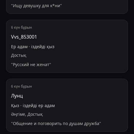
"
Ищу девушку для к*ни
"
6 күн бұрын
Vvs_853001
Ер адам
·
іздейді
қыз
Достық
"
Русский не женат
"
6 күн бұрын
Лунц
Қыз
·
іздейді
ер адам
Әңгіме, Достық
"
Общение и поговорить по душам дружба
"