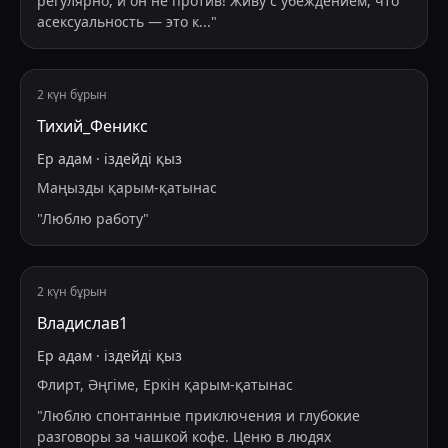
регулярно, и он не против! Живу с убеждением, что
асексуальность — это к
...
"
2 күн бұрын
Тихий_Феникс
Ер адам
·
іздейді
қыз
Маңызды қарым-қатынас
"
Люблю работу
"
2 күн бұрын
Владислав1
Ер адам
·
іздейді
қыз
Флирт, Әңгіме, Еркін қарым-қатынас
"
Люблю спонтанные приключения и глубокие
разговоры за чашкой кофе. Ценю в людях