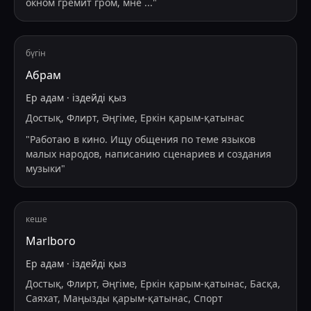
окном гремит гром, мне
...
"
бүгін
Абрам
Ер адам
·
іздейді
қыз
Достық, Флирт, Әңгіме, Еркін қарым-қатынас
"
Работаю в кино. Ищу общения по теме языков
малых народов, написанию сценариев и создания
музыки
"
кеше
Marlboro
Ер адам
·
іздейді
қыз
Достық, Флирт, Әңгіме, Еркін қарым-қатынас, Басқа,
Саяхат, Маңызды қарым-қатынас, Спорт