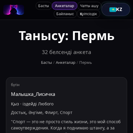
Басты
Анкеталар
Чатты ашу
Қолдау
KZ
Байланыс
Қауіпсіздік
Танысу:
Пермь
32
белсенді анкета
Басты
/
Анкеталар
/
Пермь
бүгін
Малышка_Лисичка
Қыз
·
іздейді
Любого
Достық, Әңгіме, Флирт, Спорт
"
Спорт — это не просто стиль жизни, это мой способ
самоутверждения. Когда я поднимаю штангу, а за