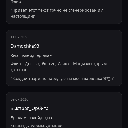
Флирт
"
Привет, этот текст точно не сгенерирован и я
настоящий)
"
11.07.2026
Damochka93
Қыз
·
іздейді
ер адам
Флирт, Достық, Әңгіме, Саяхат, Маңызды қарым-
қатынас
"
Каждой твари по паре, где ты моя тварюшка ?!?))))
"
09.07.2026
Быстрая_Орбита
Ер адам
·
іздейді
қыз
Маңызды қарым-қатынас