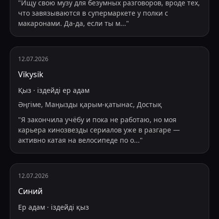
"
Ищу свою музу для безумных разговоров, вроде тех,
что завязываются в супермаркете у полки с
макаронами. Да-да, если ты м
...
"
12.07.2026
Vikysik
Қыз
·
іздейді
ер адам
Әңгіме, Маңызды қарым-қатынас, Достық
"
Я закончила учёбу и пока не работаю, но моя
карьера кинозвезды сериалов уже в разгаре —
активно катая на велосипеде по о
...
"
12.07.2026
Синий
Ер адам
·
іздейді
қыз