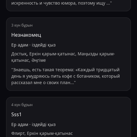
искренность и чувство юмора, поэтому ищу
...
"
3 күн бұрын
Незнакомец
Ер адам
·
іздейді
қыз
Достық, Еркін қарым-қатынас, Маңызды қарым-
қатынас, Әңгіме
"
Знаешь, есть такая теорема: «Каждый тридцатый
день я умудряюсь пить кофе с ботаником, который
рассказал мне о своих план
...
"
4 күн бұрын
Sss1
Ер адам
·
іздейді
қыз
Флирт, Еркін қарым-қатынас