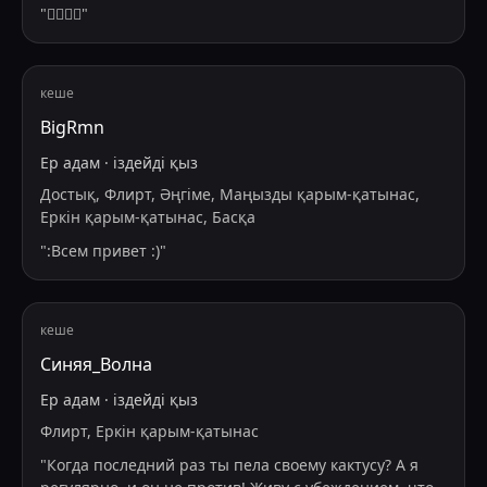
"
😶‍🌫😶‍🌫
"
кеше
BigRmn
Ер адам
·
іздейді
қыз
Достық, Флирт, Әңгіме, Маңызды қарым-қатынас,
Еркін қарым-қатынас, Басқа
"
:Всем привет :)
"
кеше
Синяя_Волна
Ер адам
·
іздейді
қыз
Флирт, Еркін қарым-қатынас
"
Когда последний раз ты пела своему кактусу? А я