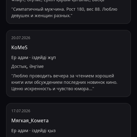
"
Симпатичный мужчина. Рост 180, вес 88. Люблю
девушек и женщин разных.
"
20.07.2026
KoMeS
Ер адам
·
іздейді
жұп
Достық, Әңгіме
"
Люблю проводить вечера за чтением хорошей
книги или обсуждением последних новинок кино.
Ценю искренность и чувство юмора
...
"
17.07.2026
Мягкая_Комета
Ер адам
·
іздейді
қыз