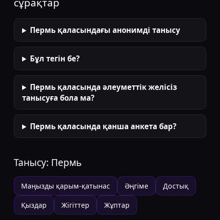
сұрақтар
Пермь қаласындағы анонимді танысу
Бұл тегін бе?
Пермь қаласында әлеуметтік желісіз
танысуға бола ма?
Пермь қаласында қанша анкета бар?
Танысу:
Пермь
Маңызды қарым-қатынас
Әңгіме
Достық
Қыздар
Жігіттер
Жұптар