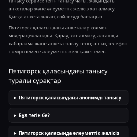
танысу сервисі: тегін танысу чаты, жақындағы
анкеталар және әлеуметтік желісіз хат алмасу.
Қысқа анкета жасап, сөйлесуді бастаңыз.
Пятигорск қаласындағы анкеталар қолмен
модерацияланады. Қарау, хат алмасу, алғашқы
хабарлама және анкета жасау тегін; ашық телефон
нөмірі немесе әлеуметтік желі қажет емес.
Пятигорск қаласындағы танысу
туралы сұрақтар
Пятигорск қаласындағы анонимді танысу
Бұл тегін бе?
Пятигорск қаласында әлеуметтік желісіз