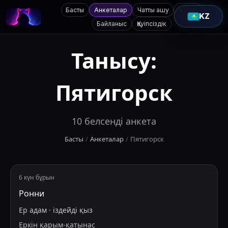
Басты
Анкеталар
Чатты ашу
Қолдау
KZ
Байланыс
Қауіпсіздік
Танысу:
Пятигорск
10
белсенді анкета
Басты
/
Анкеталар
/
Пятигорск
6 күн бұрын
Ронни
Ер адам
·
іздейді
қыз
Еркін қарым-қатынас