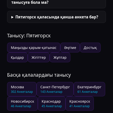
танысуға бола ма?
Пятигорск қаласында қанша анкета бар?
Танысу:
Пятигорск
Маңызды қарым-қатынас
Әңгіме
Достық
Қыздар
Жігіттер
Жұптар
Басқа қалалардағы танысу
Москва
Санкт-Петербург
Екатеринбург
302
Анкеталар
143
Анкеталар
61
Анкеталар
Новосибирск
Краснодар
Красноярск
46
Анкеталар
45
Анкеталар
41
Анкеталар