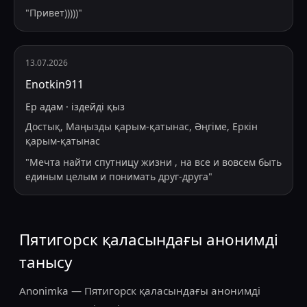
"
Привет)))))
"
13.07.2026
Enotkin911
Ер адам
·
іздейді
қыз
Достық, Маңызды қарым-қатынас, Әңгіме, Еркін
қарым-қатынас
"
Мечта найти спутницу жизни , на все и вовсем быть
единым целым и понимать друг-друга
"
Пятигорск қаласындағы анонимді
танысу
Anonimka — Пятигорск қаласындағы анонимді