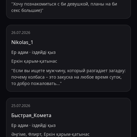
"
Хочу познакомиться с би девушкой, планы на би
секс большие)
"
26.07.2026
Nikolas_1
Ер адам
·
іздейді
қыз
Еркін қарым-қатынас
"
Если вы ищете мужчину, который разгадает загадку:
почему колбаса – это закуска на любое время суток,
то добро пожаловать
...
"
25.07.2026
Быстрая_Комета
Ер адам
·
іздейді
қыз
Әңгіме, Флирт, Еркін қарым-қатынас