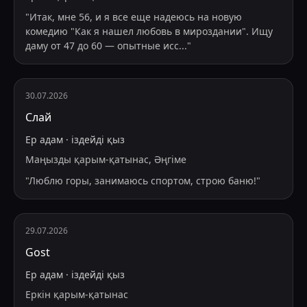
"
Итак, мне 56, и я все еще надеюсь на новую
комедию "Как я нашел любовь в мироздании". Ищу
даму от 47 до 60 — опытные исс
...
"
30.07.2026
Слай
Ер адам
·
іздейді
қыз
Маңызды қарым-қатынас, Әңгіме
"
Люблю горы, занимаюсь спортом, строю баню!
"
29.07.2026
Gost
Ер адам
·
іздейді
қыз
Еркін қарым-қатынас