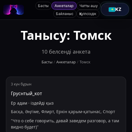
Басты
Анкеталар
Чатты ашу
Қолдау
KZ
Байланыс
Қауіпсіздік
Танысу:
Томск
10
белсенді анкета
Басты
/
Анкеталар
/
Томск
3 күн бұрын
Груснтый_кот
Ер адам
·
іздейді
қыз
Басқа, Әңгіме, Флирт, Еркін қарым-қатынас, Спорт
"
Что о себе говорить, давай заведем разговор, а там
видно будет)
"