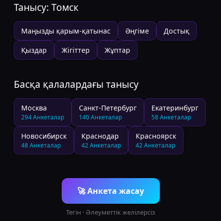
Танысу:
Томск
Маңызды қарым-қатынас
Әңгіме
Достық
Қыздар
Жігіттер
Жұптар
Басқа қалалардағы танысу
Москва
Санкт-Петербург
Екатеринбург
294
Анкеталар
140
Анкеталар
58
Анкеталар
Новосибирск
Краснодар
Красноярск
48
Анкеталар
42
Анкеталар
42
Анкеталар
🚀
Анкета жасау
Тегін · Әлеуметтік желілерсіз