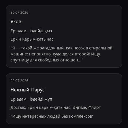
30.07.2026
Яков
Ер адам
·
іздейді
қыз
Еркін қарым-қатынас
"
Я — такой же загадочный, как носок в стиральной
машине: непонятно, куда делся второй! Ищу
спутницу для свободных отношен
...
"
29.07.2026
Нежный_Парус
Ер адам
·
іздейді
жұп
Достық, Еркін қарым-қатынас, Әңгіме, Флирт
"
Ищу интересных людей без комплексов
"