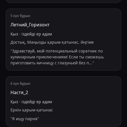
5 күн бұрын
Летний_Горизонт
Қыз
·
іздейді
ер адам
Достық, Маңызды қарым-қатынас, Әңгіме
"
Здравствуй, мой потенциальный соратник по
кулинарным приключениям! Если ты сможешь
приготовить яичницу с глазуньей без п
...
"
6 күн бұрын
Настя_2
Қыз
·
іздейді
ер адам
Еркін қарым-қатынас
"
Я ищу парня
"