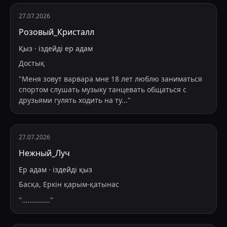
27.07.2026
Розовый_Кристалл
Қыз
·
іздейді
ер адам
Достық
"
Меня зовут варвара мне 18 лет люблю заниматься
спортом слушать музыку танцевать общаться с
друзьями гулять ходить на ту
...
"
27.07.2026
Нежный_Луч
Ер адам
·
іздейді
қыз
Басқа, Еркін қарым-қатынас
"
..............
"