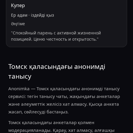
Купер
Ер адам
·
іздейді
қыз
Әңгіме
"
Спокойный парень с активной жизненной
позицией. Ценю честность и открытость.
"
Томск қаласындағы анонимді
танысу
Anonimka — Томск қаласындағы анонимді танысу
сервисі: тегін танысу чаты, жақындағы анкеталар
және әлеуметтік желісіз хат алмасу. Қысқа анкета
жасап, сөйлесуді бастаңыз.
Томск қаласындағы анкеталар қолмен
модерацияланады. Қарау, хат алмасу, алғашқы