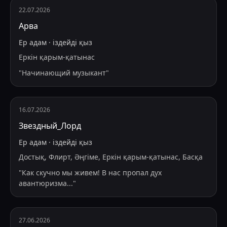
22.07.2026
Арва
Ер адам
·
іздейді
қыз
Еркін қарым-қатынас
"
Начинающий музыкант
"
16.07.2026
Звездный_Лорд
Ер адам
·
іздейді
қыз
Достық, Флирт, Әңгіме, Еркін қарым-қатынас, Басқа
"
Как скучно мы живем! В нас пропал дух
авантюризма...
"
27.06.2026