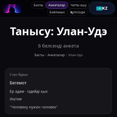
Басты
Анкеталар
Чатты ашу
Қолдау
KZ
Байланыс
Қауіпсіздік
Танысу:
Улан-Удэ
6
белсенді анкета
Басты
/
Анкеталар
/
Улан-Удэ
5 күн бұрын
Бегемот
Ер адам
·
іздейді
қыз
Әңгіме
"
Человеку нужен человек
"