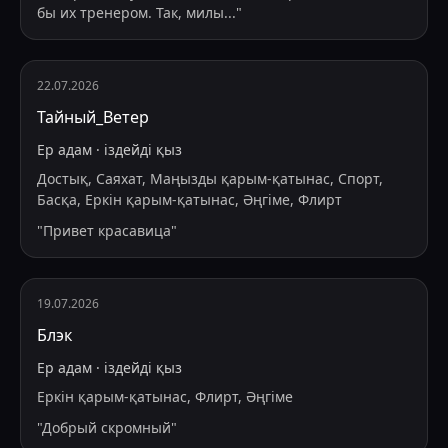
бы их тренером. Так, милы
...
"
22.07.2026
Тайный_Ветер
Ер адам
·
іздейді
қыз
Достық, Саяхат, Маңызды қарым-қатынас, Спорт,
Басқа, Еркін қарым-қатынас, Әңгіме, Флирт
"
Привет красавица
"
19.07.2026
Блэк
Ер адам
·
іздейді
қыз
Еркін қарым-қатынас, Флирт, Әңгіме
"
Добрый скромный
"