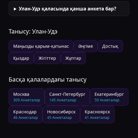
Улан-Удэ қаласында қанша анкета бар?
Танысу:
Улан-Удэ
Маңызды қарым-қатынас
Әңгіме
Достық
Қыздар
Жігіттер
Жұптар
Басқа қалалардағы танысу
Москва
Санкт-Петербург
Екатеринбург
309
Анкеталар
145
Анкеталар
59
Анкеталар
Краснодар
Новосибирск
Красноярск
46
Анкеталар
45
Анкеталар
41
Анкеталар