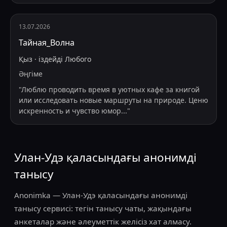
13.07.2026
Тайная_Волна
Қыз
·
іздейді
Любого
Әңгіме
"
Люблю проводить время в уютных кафе за книгой
или исследовать новые маршруты на природе. Ценю
искренность и чувство юмор
...
"
Улан-Удэ қаласындағы анонимді
танысу
Anonimka — Улан-Удэ қаласындағы анонимді
танысу сервисі: тегін танысу чаты, жақындағы
анкеталар және әлеуметтік желісіз хат алмасу.