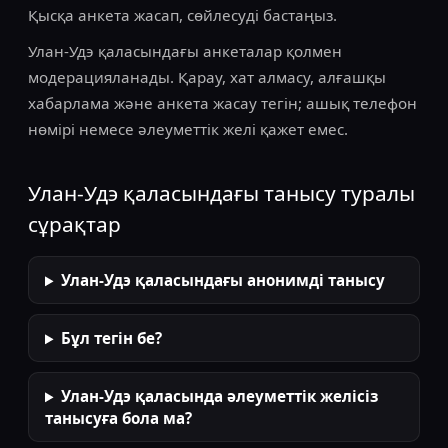
Қысқа анкета жасап, сөйлесуді бастаңыз.
Улан-Удэ қаласындағы анкеталар қолмен
модерацияланады. Қарау, хат алмасу, алғашқы
хабарлама және анкета жасау тегін; ашық телефон
нөмірі немесе әлеуметтік желі қажет емес.
Улан-Удэ қаласындағы танысу туралы
сұрақтар
Улан-Удэ қаласындағы анонимді танысу
Бұл тегін бе?
Улан-Удэ қаласында әлеуметтік желісіз
танысуға бола ма?