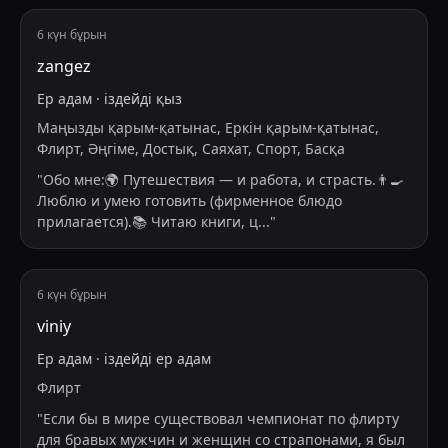
6 күн бұрын
zangez
Ер адам
·
іздейді
қыз
Маңызды қарым-қатынас, Еркін қарым-қатынас,
Флирт, Әңгіме, Достық, Саяхат, Спорт, Басқа
"
Обо мне:🌍 Путешествия — и работа, и страсть.👨‍🍳
Люблю и умею готовить (фирменное блюдо
прилагается).📚 Читаю книги, ц
...
"
6 күн бұрын
viniy
Ер адам
·
іздейді
ер адам
Флирт
"
Если бы в мире существовал чемпионат по флирту
для бравых мужчин и женщин со страпонами, я был