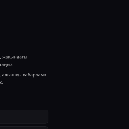
ы, жақындағы
стаңыз.
у, алғашқы хабарлама
с.