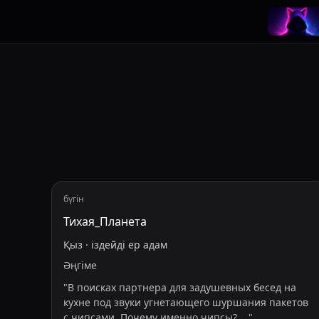
бүгін
Тихая_Планета
Қыз
·
іздейді
ер адам
Әңгіме
"
В поисках партнера для задушевных бесед на
кухне под звуки угнетающего шуршания пакетов
с чипсами. Почему именно чипсы?
...
"