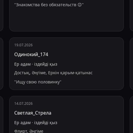
"
Знакомства без обязательств 😊
"
19.07.2026
Одинокий_174
Ер адам
·
іздейді
қыз
Достық, Әңгіме, Еркін қарым-қатынас
"
Ищу свою половинку
"
14.07.2026
Светлая_Стрела
Ер адам
·
іздейді
қыз
Флирт, Әңгіме