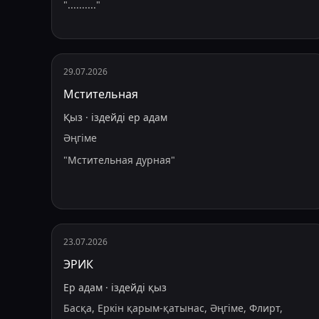
"
..........
"
29.07.2026
Мстительная
Қыз
·
іздейді
ер адам
Әңгіме
"
Мстительная дурная
"
23.07.2026
ЭРИК
Ер адам
·
іздейді
қыз
Басқа, Еркін қарым-қатынас, Әңгіме, Флирт,