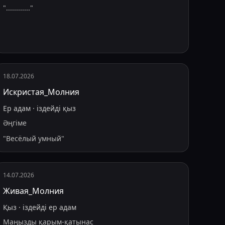
"
............
"
18.07.2026
Искристая_Молния
Ер адам
·
іздейді
қыз
Әңгіме
"
Весёлый умный
"
14.07.2026
Живая_Молния
Қыз
·
іздейді
ер адам
Маңызды қарым-қатынас