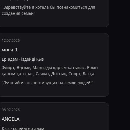
"
Здравствуйте я хотела бы познакомиться для
создания семьи
"
12.07.2026
мося_1
Ер адам
·
іздейді
қыз
Флирт, Әңгіме, Маңызды қарым-қатынас, Еркін
қарым-қатынас, Саяхат, Достық, Спорт, Басқа
"
Лучший из ныне живущих на земле людей!
"
08.07.2026
АNGELA
Қыз
·
іздейді
ер адам