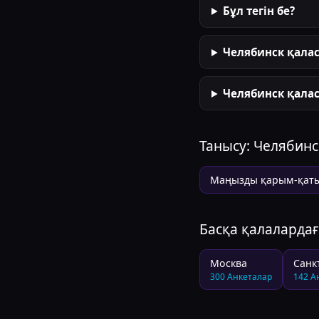
Бұл тегін бе?
Челябинск қалас
Челябинск қалас
Танысу:
Челябинс
Маңызды қарым-қат
Басқа қалаларда
Москва
Санк
300
Анкеталар
142
А