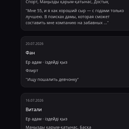
Спорт, Маңызды қарым-қатынас, Достық
"
Мне 55, и я как хороший сыр — с годами только
лучшею. В поисках дамы, которая сможет
составить мне компанию на забавных
...
"
20.07.2026
Фан
Ер адам
·
іздейді
қыз
Флирт
"
Ищу пошалить девчонку
"
16.07.2026
Витали
Ер адам
·
іздейді
қыз
Маңызды қарым-қатынас, Басқа