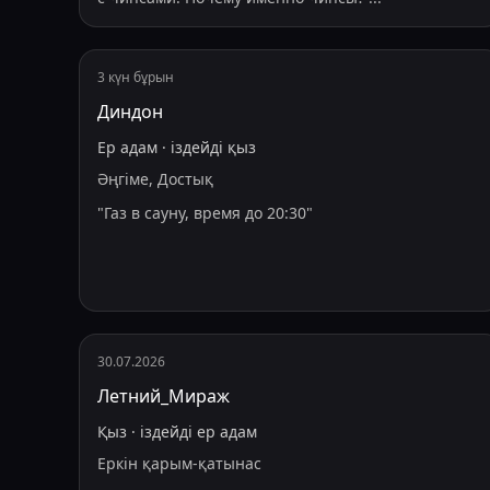
3 күн бұрын
Диндон
Ер адам
·
іздейді
қыз
Әңгіме, Достық
"
Газ в сауну, время до 20:30
"
30.07.2026
Летний_Мираж
Қыз
·
іздейді
ер адам
Еркін қарым-қатынас