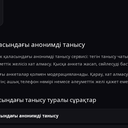
асындағы анонимді танысу
 қаласындағы анонимді танысу сервисі: тегін танысу чат
ттік желісіз хат алмасу. Қысқа анкета жасап, сөйлесуді ба
ғы анкеталар қолмен модерацияланады. Қарау, хат алмас
ін; ашық телефон нөмірі немесе әлеуметтік желі қажет еме
сындағы танысу туралы сұрақтар
сындағы анонимді танысу