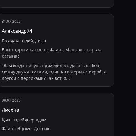
31.07.2026
Александр74
Ер адам
·
іздейді
қыз
Еркін қарым-қатынас, Флирт, Маңызды қарым-
қатынас
"
Вам когда-нибудь приходилось делать выбор
между двумя тостами, один из которых с икрой, а
другой с персиками? Так вот, я
...
"
30.07.2026
Лисёна
Қыз
·
іздейді
ер адам
Флирт, Әңгіме, Достық