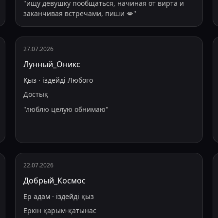
"
ищу девушку пообщаться, начиная от вирта и
заканчивая встречами, пиши 💋
"
27.07.2026
Лунный_Оникс
Қыз
·
іздейді
Любого
Достық
"
люблю целую обнимаю
"
22.07.2026
Добрый_Космос
Ер адам
·
іздейді
қыз
Еркін қарым-қатынас