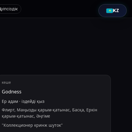
Қауіпсіздік
KZ
кеше
Godness
Ер адам
·
іздейді
қыз
Флирт, Маңызды қарым-қатынас, Басқа, Еркін
қарым-қатынас, Әңгіме
"
Коллекционер кринж шуток
"