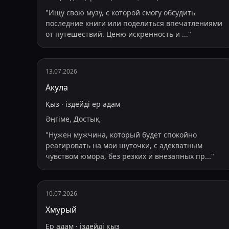
"
Ищу свою музу, с которой смогу обсудить
последние книги или поделиться впечатлениями
от путешествий. Ценю искренность и
...
"
13.07.2026
Акула
Қыз
·
іздейді
ер адам
Әңгіме, Достық
"
Нужен мужчина, который будет спокойно
реагировать на мои шуточки, с адекватным
чувством юмора, без резких и внезапных пр
...
"
10.07.2026
Хмурый
Ер адам
·
іздейді
қыз