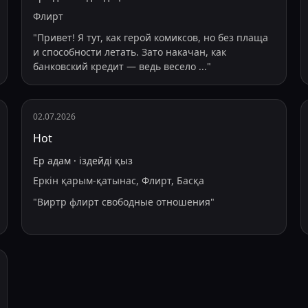
Флирт
"
Привет! Я тут, как герой комиксов, но без плаща
и способности летать. Зато накачан, как
банковский кредит — ведь весело
...
"
02.07.2026
Hot
Ер адам
·
іздейді
қыз
Еркін қарым-қатынас, Флирт, Басқа
"
Виртр флирт свободные отношения
"