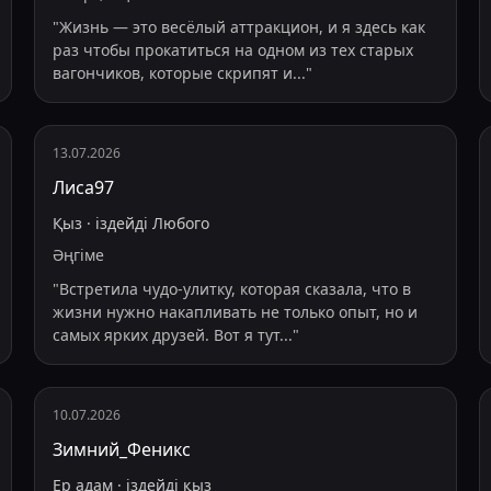
"
Жизнь — это весёлый аттракцион, и я здесь как
раз чтобы прокатиться на одном из тех старых
вагончиков, которые скрипят и
...
"
13.07.2026
Лиса97
Қыз
·
іздейді
Любого
Әңгіме
"
Встретила чудо-улитку, которая сказала, что в
жизни нужно накапливать не только опыт, но и
самых ярких друзей. Вот я тут
...
"
10.07.2026
Зимний_Феникс
Ер адам
·
іздейді
қыз