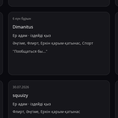
6 күн бұрын
Dimanitus
Ер адам
·
іздейді
қыз
Әңгіме, Флирт, Еркін қарым-қатынас, Спорт
"
Пообщаться бы...
"
30.07.2026
squuizy
Ер адам
·
іздейді
қыз
Флирт, Әңгіме, Еркін қарым-қатынас