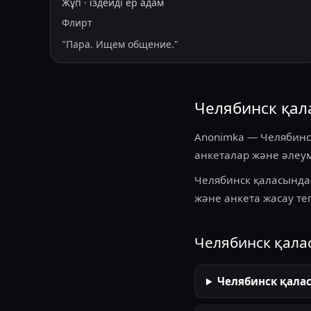
Жұп
·
іздейді
ер адам
Флирт
"
Пара. Ищем общение.
"
Челябинск қал
Anonimka — Челябинск
анкеталар және әлеуме
Челябинск қаласында
және анкета жасау тег
Челябинск қала
Челябинск қала