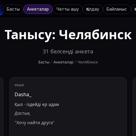
Басты
Анкеталар
Чатты ашу
Қолдау
Байланыс
Танысу:
Челябинск
31
белсенді анкета
Басты
/
Анкеталар
/
Челябинск
кеше
Dasha_
Қыз
·
іздейді
ер адам
Достық
"
Хочу найти друга
"