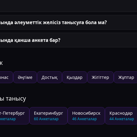
ында әлеуметтік желісіз танысуға бола ма?
ында қанша анкета бар?
к
ынас
Әңгіме
Достық
Қыздар
Жігіттер
Жұптар
ғы танысу
т-Петербург
Екатеринбург
Новосибирск
Краснодар
нкеталар
60
Анкеталар
46
Анкеталар
44
Анкеталар